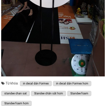
Từ khóa:
in decal dán Formex
in decal dán Formex hcm
standee chan sat
Standee chân sắt hcm
Standee foam
Standee foam hcm