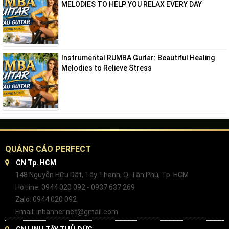
MELODIES TO HELP YOU RELAX EVERY DAY
Instrumental RUMBA Guitar: Beautiful Healing
Melodies to Relieve Stress
QUẢNG CÁO PERFECT
CN Tp. HCM
148 Nguyễn Hữu Dật, Tây Thạnh, Q. Tân Phú, Tp. HCM
Hotline: 0944 020 092 - 0937 637 269
Zalo: 0944 020 092
Email: inbanner.net@gmail.com