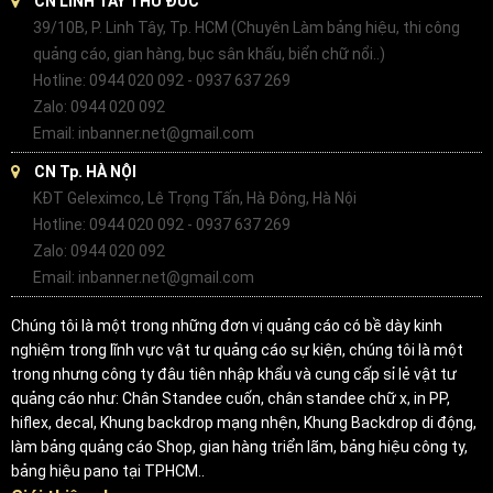
CN LINH TÂY THỦ ĐỨC
39/10B, P. Linh Tây, Tp. HCM (Chuyên Làm bảng hiệu, thi công
quảng cáo, gian hàng, bục sân khấu, biển chữ nổi..)
Hotline: 0944 020 092 - 0937 637 269
Zalo: 0944 020 092
Email: inbanner.net@gmail.com
CN Tp. HÀ NỘI
KĐT Geleximco, Lê Trọng Tấn, Hà Đông, Hà Nội
Hotline: 0944 020 092 - 0937 637 269
Zalo: 0944 020 092
Email: inbanner.net@gmail.com
Chúng tôi là một trong những đơn vị quảng cáo có bề dày kinh
nghiệm trong lĩnh vực vật tư quảng cáo sự kiện, chúng tôi là một
trong nhưng công ty đâu tiên nhập khẩu và cung cấp sỉ lẻ vật tư
quảng cáo như: Chân Standee cuốn, chân standee chữ x, in PP,
hiflex, decal, Khung backdrop mạng nhện, Khung Backdrop di động,
làm bảng quảng cáo Shop, gian hàng triển lãm, bảng hiệu công ty,
bảng hiệu pano tại TPHCM..