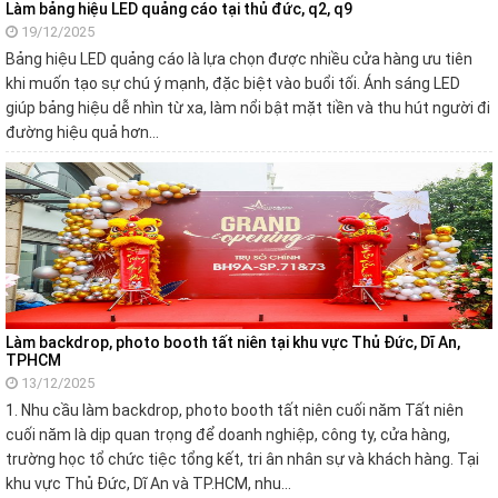
Làm bảng hiệu LED quảng cáo tại thủ đức, q2, q9
19/12/2025
Bảng hiệu LED quảng cáo là lựa chọn được nhiều cửa hàng ưu tiên
khi muốn tạo sự chú ý mạnh, đặc biệt vào buổi tối. Ánh sáng LED
giúp bảng hiệu dễ nhìn từ xa, làm nổi bật mặt tiền và thu hút người đi
đường hiệu quả hơn…
Làm backdrop, photo booth tất niên tại khu vực Thủ Đức, Dĩ An,
TPHCM
13/12/2025
1. Nhu cầu làm backdrop, photo booth tất niên cuối năm Tất niên
cuối năm là dịp quan trọng để doanh nghiệp, công ty, cửa hàng,
trường học tổ chức tiệc tổng kết, tri ân nhân sự và khách hàng. Tại
khu vực Thủ Đức, Dĩ An và TP.HCM, nhu…