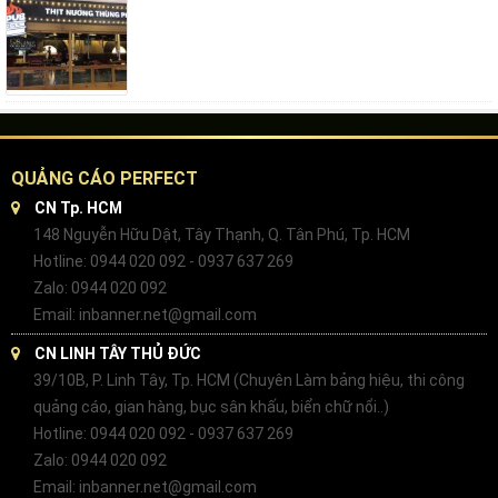
QUẢNG CÁO PERFECT
CN Tp. HCM
148 Nguyễn Hữu Dật, Tây Thạnh, Q. Tân Phú, Tp. HCM
Hotline: 0944 020 092 - 0937 637 269
Zalo: 0944 020 092
Email: inbanner.net@gmail.com
CN LINH TÂY THỦ ĐỨC
39/10B, P. Linh Tây, Tp. HCM (Chuyên Làm bảng hiệu, thi công
quảng cáo, gian hàng, bục sân khấu, biển chữ nổi..)
Hotline: 0944 020 092 - 0937 637 269
Zalo: 0944 020 092
Email: inbanner.net@gmail.com