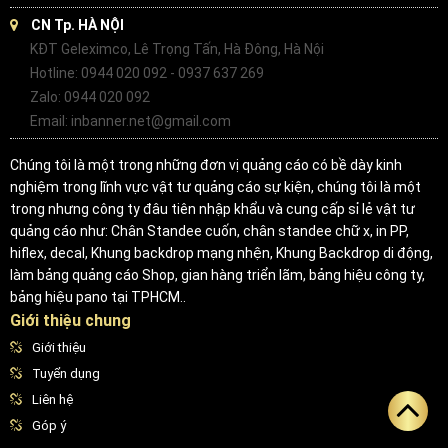
CN Tp. HÀ NỘI
KĐT Geleximco, Lê Trọng Tấn, Hà Đông, Hà Nội
Hotline: 0944 020 092 - 0937 637 269
Zalo: 0944 020 092
Email: inbanner.net@gmail.com
Chúng tôi là một trong những đơn vị quảng cáo có bề dày kinh
nghiệm trong lĩnh vực vật tư quảng cáo sự kiện, chúng tôi là một
trong nhưng công ty đâu tiên nhập khẩu và cung cấp sỉ lẻ vật tư
quảng cáo như: Chân Standee cuốn, chân standee chữ x, in PP,
hiflex, decal, Khung backdrop mạng nhện, Khung Backdrop di động,
làm bảng quảng cáo Shop, gian hàng triển lãm, bảng hiệu công ty,
bảng hiệu pano tại TPHCM..
Giới thiệu chung
Giới thiệu
Tuyển dụng
Liên hệ
Góp ý