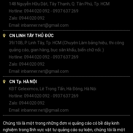
148 Nguyễn Hữu Dật, Tây Thạnh, Q. Tân Phú, Tp. HCM
Hotline: 0944 020 092 - 0937 637 269
Zalo: 0944 020 092
Email: inbanner.net@gmail.com
CN LINH TÂY THỦ ĐỨC
39/10B, P. Linh Tây, Tp. HCM (Chuyên Làm bảng hiệu, thi công
quảng cáo, gian hàng, bục sân khấu, biển chữ nổi..)
Hotline: 0944 020 092 - 0937 637 269
Zalo: 0944 020 092
Email: inbanner.net@gmail.com
CN Tp. HÀ NỘI
KĐT Geleximco, Lê Trọng Tấn, Hà Đông, Hà Nội
Hotline: 0944 020 092 - 0937 637 269
Zalo: 0944 020 092
Email: inbanner.net@gmail.com
Chúng tôi là một trong những đơn vị quảng cáo có bề dày kinh
nghiệm trong lĩnh vực vật tư quảng cáo sự kiện, chúng tôi là một