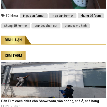
Từ khóa:
in pp dan format
in pp dan formex
khung đỡ foam
Khung đỡ Formex
standee chan sat
standee mo hinh
BÌNH LUẬN
XEM THÊM
Dán Film cách nhiệt cho Showroom, văn phòng, nhà ở, nhà hàng
22/12/2025