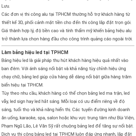
Lưu.
Các đơn vị thi công alu tại TPHCM thường hỗ trợ khách hàng từ
thiết kế 3D, phối cảnh mặt tiền cho đến thi công lắp đặt trọn gói.
Giá thành hợp lý, độ bền cao và tính thẩm mỹ khiến bảng hiệu alu
trở thành lựa chọn hàng đầu cho công trình quảng cáo ngoài trời.
Làm bảng hiệu led tại TPHCM
Bảng hiệu led là giải pháp thu hút khách hàng hiệu quả nhất vào
ban đêm. Với ánh sáng nổi bật và khả năng tùy chỉnh hiệu ứng
chạy chữ, bảng led giúp cửa hàng dễ dàng nổi bật giữa hàng trăm
biển hiệu tại TPHCM.
Tùy theo nhu cầu, khách hàng có thể chọn bảng led ma trận, led
vẫy, led sign hay led hắt sáng. Mỗi loại có ưu điểm riêng về độ
sáng, tuổi thọ và khả năng hiển thị. Các tuyến đường kinh doanh
ăn uống, karaoke, spa, salon hoặc khu vực trung tâm như Bùi Viện,
Phạm Ngũ Lão, Lê Văn Sỹ rất chuộng bảng led để tăng sự nổi bật.
Dịch vụ thi công bảng led tại TPHCM luôn đáp ứng nhanh, lắp đặt