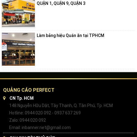
QUẬN 1, QUẬN 9, QUẬN 3
Làm bảng hiệu Quán ăn tại TPHCM
QUẢNG CÁO PERFECT
CN Tp. HCM
148 Nguyễn Hữu Dật, Tây Thạnh, Q. Tân Phú, Tp. HCM
Hotline: 0944 020 092 - 0937 637 269
Zalo: 0944 020 092
Email: inbanner.net@gmail.com