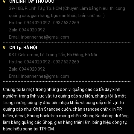
CN LINH TÂY THỦ ĐỨC
39/10B, P. Linh Tây, Tp. HCM (Chuyên Làm bảng hiệu, thi công
quảng cáo, gian hàng, bục sân khấu, biển chữ nổi..)
Hotline: 0944 020 092 - 0937 637 269
Zalo: 0944 020 092
Email: inbanner.net@gmail.com
CN Tp. HÀ NỘI
KĐT Geleximco, Lê Trọng Tấn, Hà Đông, Hà Nội
Hotline: 0944 020 092 - 0937 637 269
Zalo: 0944 020 092
Email: inbanner.net@gmail.com
Chúng tôi là một trong những đơn vị quảng cáo có bề dày kinh
nghiệm trong lĩnh vực vật tư quảng cáo sự kiện, chúng tôi là một
trong nhưng công ty đâu tiên nhập khẩu và cung cấp sỉ lẻ vật tư
quảng cáo như: Chân Standee cuốn, chân standee chữ x, in PP,
hiflex, decal, Khung backdrop mạng nhện, Khung Backdrop di động,
làm bảng quảng cáo Shop, gian hàng triển lãm, bảng hiệu công ty,
bảng hiệu pano tại TPHCM..