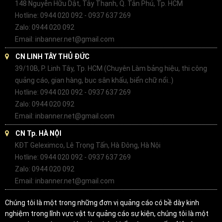
148 Nguyễn Hữu Dật, Tây Thạnh, Q. Tân Phú, Tp. HCM
Hotline: 0944 020 092 - 0937 637 269
Zalo: 0944 020 092
Email: inbanner.net@gmail.com
CN LINH TÂY THỦ ĐỨC
39/10B, P. Linh Tây, Tp. HCM (Chuyên Làm bảng hiệu, thi công
quảng cáo, gian hàng, bục sân khấu, biển chữ nổi..)
Hotline: 0944 020 092 - 0937 637 269
Zalo: 0944 020 092
Email: inbanner.net@gmail.com
CN Tp. HÀ NỘI
KĐT Geleximco, Lê Trọng Tấn, Hà Đông, Hà Nội
Hotline: 0944 020 092 - 0937 637 269
Zalo: 0944 020 092
Email: inbanner.net@gmail.com
Chúng tôi là một trong những đơn vị quảng cáo có bề dày kinh
nghiệm trong lĩnh vực vật tư quảng cáo sự kiện, chúng tôi là một