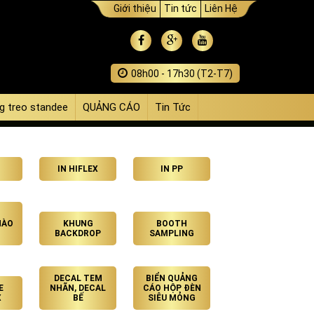
Giới thiệu
Tin tức
Liên Hệ
08h00 - 17h30 (T2-T7)
g treo standee
QUẢNG CÁO
Tin Tức
IN HIFLEX
IN PP
HÀO
KHUNG
BOOTH
BACKDROP
SAMPLING
DECAL TEM
BIỂN QUẢNG
E
NHÃN, DECAL
CÁO HỘP ĐÈN
X
BẾ
SIÊU MỎNG