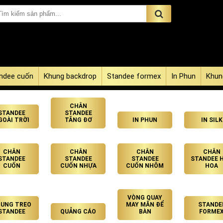
ndee cuốn
Khung backdrop
Standee formex
In Phun
Khun
CHÂN
STANDEE
STANDEE
GOÀI TRỜI
TĂNG ĐƠ
IN PHUN
IN SILK
CHÂN
CHÂN
CHÂN
CHÂN
STANDEE
STANDEE
STANDEE
STANDEE 
CUỐN
CUỐN NHỰA
CUỐN NHÔM
HOA
VÒNG QUAY
UNG TREO
MAY MẮN ĐỂ
STANDE
STANDEE
QUẢNG CÁO
BÀN
FORME