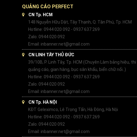
QUẢNG CÁO PERFECT
CN Tp. HCM
148 Nguyễn Hữu Dật, Tây Thạnh, Q. Tân Phú, Tp. HCM
Hotline: 0944 020 092 - 0937 637 269
Zalo: 0944 020 092
Email: inbanner.net@gmail.com
CN LINH TÂY THỦ ĐỨC
39/10B, P. Linh Tây, Tp. HCM (Chuyên Làm bảng hiệu, thi
quảng cáo, gian hàng, bục sân khấu, biển chữ nổi..)
Hotline: 0944 020 092 - 0937 637 269
Zalo: 0944 020 092
Email: inbanner.net@gmail.com
CN Tp. HÀ NỘI
KĐT Geleximco, Lê Trọng Tấn, Hà Đông, Hà Nội
Hotline: 0944 020 092 - 0937 637 269
Zalo: 0944 020 092
Email: inbanner.net@gmail.com