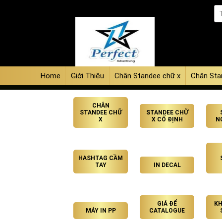
Home
Giới Thiệu
Chân Standee chữ x
Chân Sta
CHÂN
STANDEE CHỮ
STANDEE CHỮ
X
X CỐ ĐỊNH
N
HASHTAG CẦM
TAY
IN DECAL
GIÁ ĐỂ
KH
MÁY IN PP
CATALOGUE