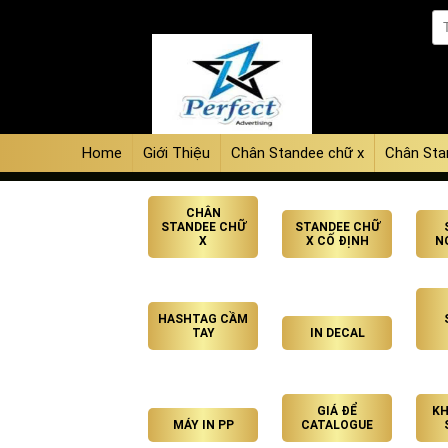
Home
Giới Thiệu
Chân Standee chữ x
Chân Sta
CHÂN
STANDEE CHỮ
STANDEE CHỮ
X
X CỐ ĐỊNH
N
HASHTAG CẦM
TAY
IN DECAL
GIÁ ĐỂ
KH
MÁY IN PP
CATALOGUE