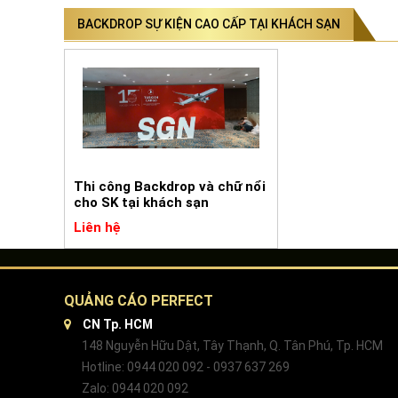
BACKDROP SỰ KIỆN CAO CẤP TẠI KHÁCH SẠN
Thi công Backdrop và chữ nổi
cho SK tại khách sạn
Liên hệ
QUẢNG CÁO PERFECT
CN Tp. HCM
148 Nguyễn Hữu Dật, Tây Thạnh, Q. Tân Phú, Tp. HCM
Hotline: 0944 020 092 - 0937 637 269
Zalo: 0944 020 092