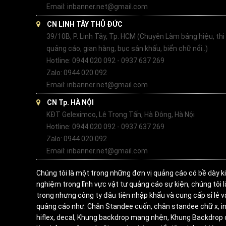
Email: inbanner.net@gmail.com
CN LINH TÂY THỦ ĐỨC
39/10B, P. Linh Tây, Tp. HCM (Chuyên Làm bảng hiệu, thi
quảng cáo, gian hàng, bục sân khấu, biển chữ nổi..)
Hotline: 0944 020 092 - 0937 637 269
Zalo: 0944 020 092
Email: inbanner.net@gmail.com
CN Tp. HÀ NỘI
KĐT Geleximco, Lê Trọng Tấn, Hà Đông, Hà Nội
Hotline: 0944 020 092 - 0937 637 269
Zalo: 0944 020 092
Email: inbanner.net@gmail.com
Chúng tôi là một trong những đơn vị quảng cáo có bề dày k
nghiệm trong lĩnh vực vật tư quảng cáo sự kiện, chúng tôi 
trong nhưng công ty đâu tiên nhập khẩu và cung cấp sỉ lẻ v
quảng cáo như: Chân Standee cuốn, chân standee chữ x, in
hiflex, decal, Khung backdrop mạng nhện, Khung Backdrop 