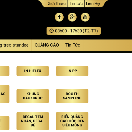
Giới thiệu
Tin tức
Liên Hệ
08h00 - 17h30 (T2-T7)
g treo standee
QUẢNG CÁO
Tin Tức
IN HIFLEX
IN PP
HÀO
KHUNG
BOOTH
BACKDROP
SAMPLING
DECAL TEM
BIỂN QUẢNG
E
NHÃN, DECAL
CÁO HỘP ĐÈN
X
BẾ
SIÊU MỎNG