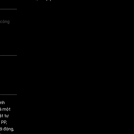
 công
inh
là một
ật tư
 PP,
di động,