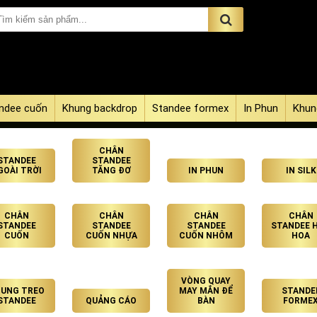
ndee cuốn
Khung backdrop
Standee formex
In Phun
Khun
CHÂN
STANDEE
STANDEE
GOÀI TRỜI
TĂNG ĐƠ
IN PHUN
IN SILK
CHÂN
CHÂN
CHÂN
CHÂN
STANDEE
STANDEE
STANDEE
STANDEE 
CUỐN
CUỐN NHỰA
CUỐN NHÔM
HOA
VÒNG QUAY
UNG TREO
MAY MẮN ĐỂ
STANDE
STANDEE
QUẢNG CÁO
BÀN
FORME