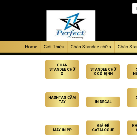
Home
Giới Thiệu
Chân Standee chữ x
Chân Sta
CHÂN
STANDEE CHỮ
STANDEE CHỮ
X
X CỐ ĐỊNH
N
HASHTAG CẦM
TAY
IN DECAL
GIÁ ĐỂ
KH
MÁY IN PP
CATALOGUE