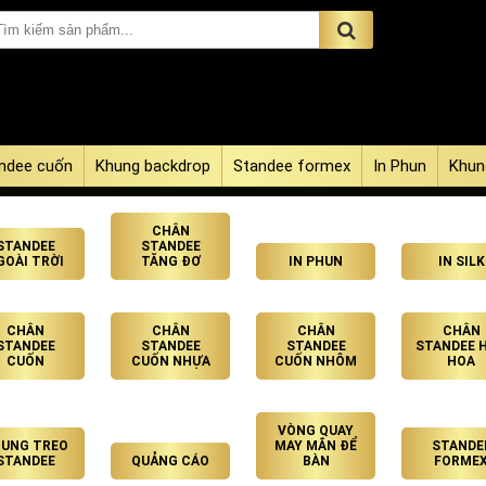
ndee cuốn
Khung backdrop
Standee formex
In Phun
Khun
CHÂN
STANDEE
STANDEE
GOÀI TRỜI
TĂNG ĐƠ
IN PHUN
IN SILK
CHÂN
CHÂN
CHÂN
CHÂN
STANDEE
STANDEE
STANDEE
STANDEE 
CUỐN
CUỐN NHỰA
CUỐN NHÔM
HOA
VÒNG QUAY
UNG TREO
MAY MẮN ĐỂ
STANDE
STANDEE
QUẢNG CÁO
BÀN
FORME