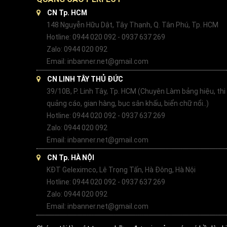
CN Tp. HCM
148 Nguyễn Hữu Dật, Tây Thạnh, Q. Tân Phú, Tp. HCM
Hotline: 0944 020 092 - 0937 637 269
Zalo: 0944 020 092
Email: inbanner.net@gmail.com
CN LINH TÂY THỦ ĐỨC
39/10B, P. Linh Tây, Tp. HCM (Chuyên Làm bảng hiệu, thi
quảng cáo, gian hàng, bục sân khấu, biển chữ nổi..)
Hotline: 0944 020 092 - 0937 637 269
Zalo: 0944 020 092
Email: inbanner.net@gmail.com
CN Tp. HÀ NỘI
KĐT Geleximco, Lê Trọng Tấn, Hà Đông, Hà Nội
Hotline: 0944 020 092 - 0937 637 269
Zalo: 0944 020 092
Email: inbanner.net@gmail.com