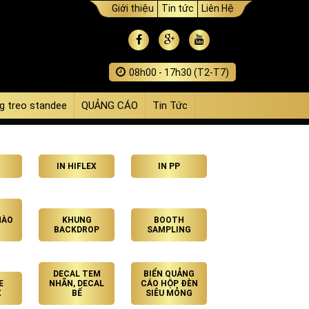
Giới thiệu
Tin tức
Liên Hệ
08h00 - 17h30 (T2-T7)
g treo standee
QUẢNG CÁO
Tin Tức
IN HIFLEX
IN PP
HÀO
KHUNG
BOOTH
BACKDROP
SAMPLING
DECAL TEM
BIỂN QUẢNG
E
NHÃN, DECAL
CÁO HỘP ĐÈN
X
BẾ
SIÊU MỎNG