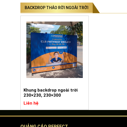
BACKDROP THÁO RỜI NGOÀI TRỜI
Khung backdrop ngoài trời
230×230, 230×300
Liên hệ
QUẢNG CÁO PERFECT