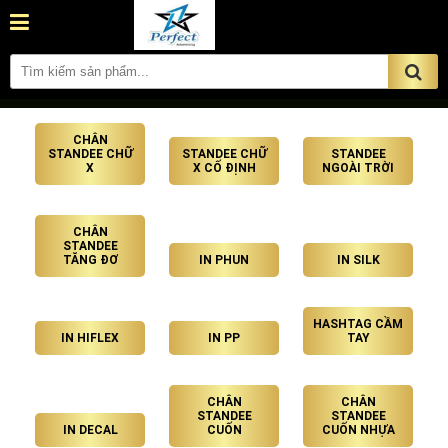
CHÂN
STANDEE CHỮ
STANDEE CHỮ
STANDEE
X
X CỐ ĐỊNH
NGOÀI TRỜI
CHÂN
STANDEE
TĂNG ĐƠ
IN PHUN
IN SILK
HASHTAG CẦM
IN HIFLEX
IN PP
TAY
CHÂN
CHÂN
STANDEE
STANDEE
IN DECAL
CUỐN
CUỐN NHỰA