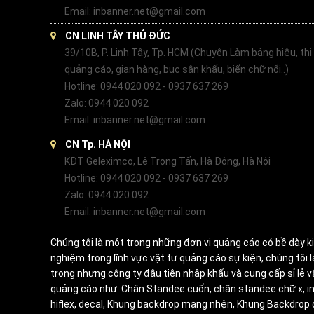
Email: inbanner.net@gmail.com
CN LINH TÂY THỦ ĐỨC
39/10B, P. Linh Tây, Tp. HCM (Chuyên Làm bảng hiệu, thi
quảng cáo, gian hàng, bục sân khấu, biển chữ nổi..)
Hotline: 0944 020 092 - 0937 637 269
Zalo: 0944 020 092
Email: inbanner.net@gmail.com
CN Tp. HÀ NỘI
KĐT Geleximco, Lê Trọng Tấn, Hà Đông, Hà Nội
Hotline: 0944 020 092 - 0937 637 269
Zalo: 0944 020 092
Email: inbanner.net@gmail.com
Chúng tôi là một trong những đơn vị quảng cáo có bề dày k
nghiệm trong lĩnh vực vật tư quảng cáo sự kiện, chúng tôi 
trong nhưng công ty đâu tiên nhập khẩu và cung cấp sỉ lẻ v
quảng cáo như: Chân Standee cuốn, chân standee chữ x, in
hiflex, decal, Khung backdrop mạng nhện, Khung Backdrop 