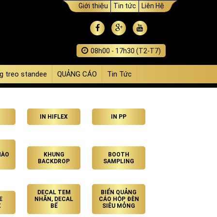
Giới thiệu
Tin tức
Liên Hệ
08h00 - 17h30 (T2-T7)
g treo standee
QUẢNG CÁO
Tin Tức
IN HIFLEX
IN PP
HÀO
KHUNG
BOOTH
BACKDROP
SAMPLING
DECAL TEM
BIỂN QUẢNG
E
NHÃN, DECAL
CÁO HỘP ĐÈN
X
BẾ
SIÊU MỎNG