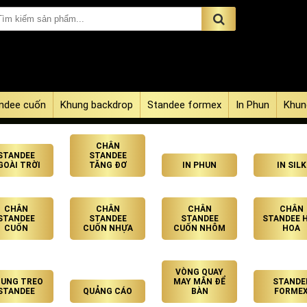
ndee cuốn
Khung backdrop
Standee formex
In Phun
Khun
CHÂN
STANDEE
STANDEE
GOÀI TRỜI
TĂNG ĐƠ
IN PHUN
IN SILK
CHÂN
CHÂN
CHÂN
CHÂN
STANDEE
STANDEE
STANDEE
STANDEE 
CUỐN
CUỐN NHỰA
CUỐN NHÔM
HOA
VÒNG QUAY
UNG TREO
MAY MẮN ĐỂ
STANDE
STANDEE
QUẢNG CÁO
BÀN
FORME