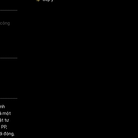
 công
inh
là một
ật tư
 PP,
di động,