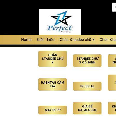
Home
Giới Thiệu
Chân Standee chữ x
Chân Sta
CHÂN
STANDEE CHỮ
STANDEE CHỮ
X
X CỐ ĐỊNH
N
HASHTAG CẦM
TAY
IN DECAL
GIÁ ĐỂ
KH
MÁY IN PP
CATALOGUE