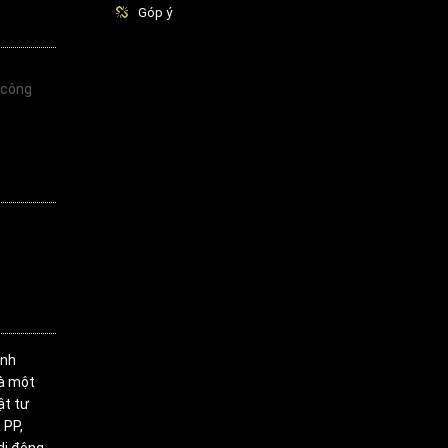
Góp ý
 công
inh
là một
ật tư
 PP,
di động,