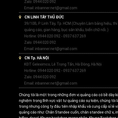
Zalo: 0944 020 092
Email: inbanner.net@gmail.com
CN LINH TÂY THỦ ĐỨC
39/10B, P. Linh Tây, Tp. HCM (Chuyên Làm bảng hiệu, thi
quảng cáo, gian hàng, bục sân khấu, biển chữ nổi..)
Hotline: 0944 020 092 - 0937 637 269
Zalo: 0944 020 092
Email: inbanner.net@gmail.com
CN Tp. HÀ NỘI
KĐT Geleximco, Lê Trọng Tấn, Hà Đông, Hà Nội
Hotline: 0944 020 092 - 0937 637 269
Zalo: 0944 020 092
Email: inbanner.net@gmail.com
Chúng tôi là một trong những đơn vị quảng cáo có bề dày k
nghiệm trong lĩnh vực vật tư quảng cáo sự kiện, chúng tôi 
trong nhưng công ty đâu tiên nhập khẩu và cung cấp sỉ lẻ v
quảng cáo như: Chân Standee cuốn, chân standee chữ x, in
hiflex, decal, Khung backdrop mạng nhện, Khung Backdrop 