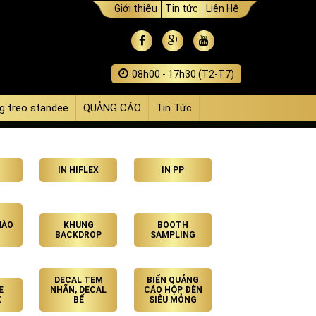
Giới thiệu
Tin tức
Liên Hệ
08h00 - 17h30 (T2-T7)
g treo standee
QUẢNG CÁO
Tin Tức
IN HIFLEX
IN PP
HÀO
KHUNG
BOOTH
BACKDROP
SAMPLING
DECAL TEM
BIỂN QUẢNG
E
NHÃN, DECAL
CÁO HỘP ĐÈN
X
BẾ
SIÊU MỎNG