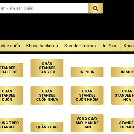
ndee cuốn
Khung backdrop
Standee formex
In Phun
Khun
CHÂN
STANDEE
STANDEE
GOÀI TRỜI
TĂNG ĐƠ
IN PHUN
IN SILK
CHÂN
CHÂN
CHÂN
CHÂN
STANDEE
STANDEE
STANDEE
STANDEE 
CUỐN
CUỐN NHỰA
CUỐN NHÔM
HOA
VÒNG QUAY
UNG TREO
MAY MẮN ĐỂ
STANDE
STANDEE
QUẢNG CÁO
BÀN
FORME