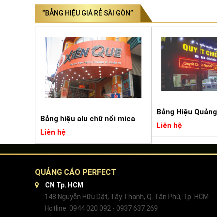
“BẢNG HIỆU GIÁ RẺ SÀI GÒN”
Bảng Hiệu Quảng
Bảng hiệu alu chữ nổi mica
Liên hệ
Liên hệ
QUẢNG CÁO PERFECT
CN Tp. HCM
148 Nguyễn Hữu Dật, Tây Thạnh, Q. Tân Phú, Tp. HCM
Hotline: 0944 020 092 - 0937 637 269