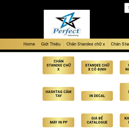
Home
Giới Thiệu
Chân Standee chữ x
Chân Sta
CHÂN
STANDEE CHỮ
STANDEE CHỮ
X
X CỐ ĐỊNH
N
HASHTAG CẦM
TAY
IN DECAL
GIÁ ĐỂ
KH
MÁY IN PP
CATALOGUE