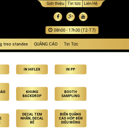
Giới thiệu
Tin tức
Liên Hệ
08h00 - 17h30 (T2-T7)
g treo standee
QUẢNG CÁO
Tin Tức
IN HIFLEX
IN PP
HÀO
KHUNG
BOOTH
BACKDROP
SAMPLING
DECAL TEM
BIỂN QUẢNG
E
NHÃN, DECAL
CÁO HỘP ĐÈN
X
BẾ
SIÊU MỎNG