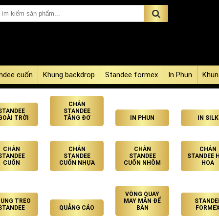
ndee cuốn
Khung backdrop
Standee formex
In Phun
Khun
CHÂN
STANDEE
STANDEE
GOÀI TRỜI
TĂNG ĐƠ
IN PHUN
IN SILK
CHÂN
CHÂN
CHÂN
CHÂN
STANDEE
STANDEE
STANDEE
STANDEE 
CUỐN
CUỐN NHỰA
CUỐN NHÔM
HOA
VÒNG QUAY
UNG TREO
MAY MẮN ĐỂ
STANDE
STANDEE
QUẢNG CÁO
BÀN
FORME