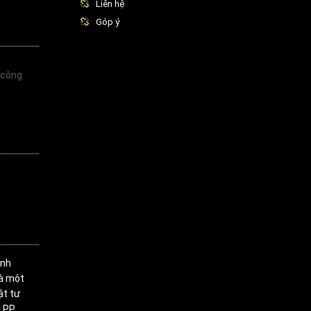
Liên hệ
Góp ý
 công
inh
là một
ật tư
 PP,