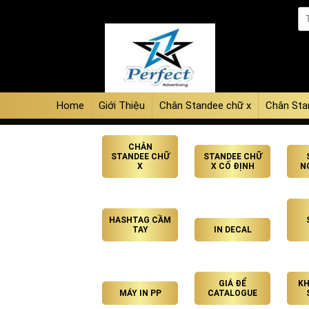
Home
Giới Thiệu
Chân Standee chữ x
Chân Sta
CHÂN
STANDEE CHỮ
STANDEE CHỮ
X
X CỐ ĐỊNH
N
HASHTAG CẦM
TAY
IN DECAL
GIÁ ĐỂ
KH
MÁY IN PP
CATALOGUE