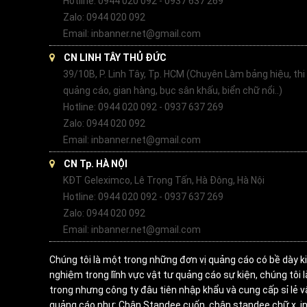
Hotline: 0944 020 092 - 0937 637 269
Zalo: 0944 020 092
Email: inbanner.net@gmail.com
CN LINH TÂY THỦ ĐỨC
39/10B, P. Linh Tây, Tp. HCM (Chuyên Làm bảng hiệu, thi
quảng cáo, gian hàng, bục sân khấu, biển chữ nổi..)
Hotline: 0944 020 092 - 0937 637 269
Zalo: 0944 020 092
Email: inbanner.net@gmail.com
CN Tp. HÀ NỘI
KĐT Geleximco, Lê Trọng Tấn, Hà Đông, Hà Nội
Hotline: 0944 020 092 - 0937 637 269
Zalo: 0944 020 092
Email: inbanner.net@gmail.com
Chúng tôi là một trong những đơn vị quảng cáo có bề dày k
nghiệm trong lĩnh vực vật tư quảng cáo sự kiện, chúng tôi 
trong nhưng công ty đâu tiên nhập khẩu và cung cấp sỉ lẻ v
quảng cáo như: Chân Standee cuốn, chân standee chữ x, in