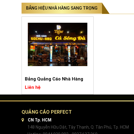
BẢNG HIỆU NHÀ HÀNG SANG TRỌNG
Bảng Quảng Cáo Nhà Hàng
Liên hệ
QUẢNG CÁO PERFECT
CN Tp. HCM
148 Nguyễn Hữu Dật, Tây Thạnh, Q. Tân Phú, Tp. HCM