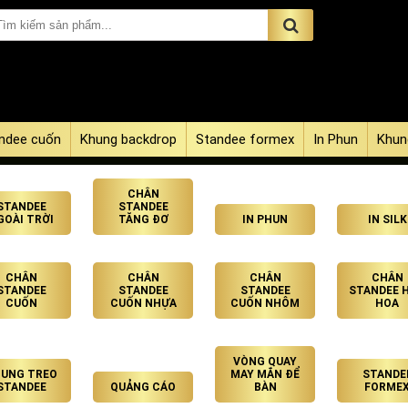
ndee cuốn
Khung backdrop
Standee formex
In Phun
Khun
CHÂN
STANDEE
STANDEE
GOÀI TRỜI
TĂNG ĐƠ
IN PHUN
IN SILK
CHÂN
CHÂN
CHÂN
CHÂN
STANDEE
STANDEE
STANDEE
STANDEE 
CUỐN
CUỐN NHỰA
CUỐN NHÔM
HOA
VÒNG QUAY
UNG TREO
MAY MẮN ĐỂ
STANDE
STANDEE
QUẢNG CÁO
BÀN
FORME