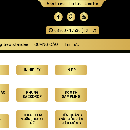
Giới thiệu
Tin tức
Liên Hệ
08h00 - 17h30 (T2-T7)
g treo standee
QUẢNG CÁO
Tin Tức
IN HIFLEX
IN PP
HÀO
KHUNG
BOOTH
BACKDROP
SAMPLING
DECAL TEM
BIỂN QUẢNG
E
NHÃN, DECAL
CÁO HỘP ĐÈN
X
BẾ
SIÊU MỎNG