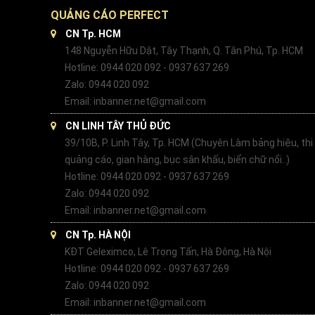
QUẢNG CÁO PERFECT
CN Tp. HCM
148 Nguyễn Hữu Dật, Tây Thạnh, Q. Tân Phú, Tp. HCM
Hotline: 0944 020 092 - 0937 637 269
Zalo: 0944 020 092
Email: inbanner.net@gmail.com
CN LINH TÂY THỦ ĐỨC
39/10B, P. Linh Tây, Tp. HCM (Chuyên Làm bảng hiệu, thi
quảng cáo, gian hàng, bục sân khấu, biển chữ nổi..)
Hotline: 0944 020 092 - 0937 637 269
Zalo: 0944 020 092
Email: inbanner.net@gmail.com
CN Tp. HÀ NỘI
KĐT Geleximco, Lê Trọng Tấn, Hà Đông, Hà Nội
Hotline: 0944 020 092 - 0937 637 269
Zalo: 0944 020 092
Email: inbanner.net@gmail.com