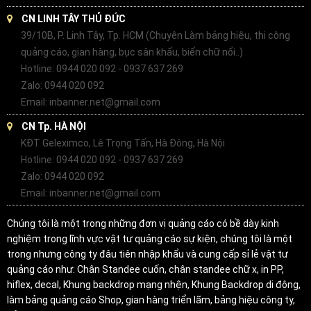
CN LINH TÂY THỦ ĐỨC
39/10B, P. Linh Tây, Tp. HCM (Chuyên Làm bảng hiệu, thi công
quảng cáo, gian hàng, bục sân khấu, biển chữ nổi..)
Hotline: 0944 020 092 - 0937 637 269
Zalo: 0944 020 092
Email: inbanner.net@gmail.com
CN Tp. HÀ NỘI
KĐT Geleximco, Lê Trọng Tấn, Hà Đông, Hà Nội
Hotline: 0944 020 092 - 0937 637 269
Zalo: 0944 020 092
Email: inbanner.net@gmail.com
Chúng tôi là một trong những đơn vị quảng cáo có bề dày kinh
nghiệm trong lĩnh vực vật tư quảng cáo sự kiện, chúng tôi là một
trong nhưng công ty đâu tiên nhập khẩu và cung cấp sỉ lẻ vật tư
quảng cáo như: Chân Standee cuốn, chân standee chữ x, in PP,
hiflex, decal, Khung backdrop mạng nhện, Khung Backdrop di động,
làm bảng quảng cáo Shop, gian hàng triển lãm, bảng hiệu công ty,