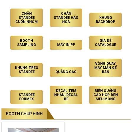
CHÂN
CHÂN
STANDEE
STANDEE HÀO
KHUNG
CUỐN NHÔM
HOA
BACKDROP
BOOTH
GIÁ ĐỂ
SAMPLING
MÁY IN PP
CATALOGUE
VÒNG QUAY
KHUNG TREO
MAY MẮN ĐỂ
STANDEE
QUẢNG CÁO
BÀN
DECAL TEM
BIỂN QUẢNG
STANDEE
NHÃN, DECAL
CÁO HỘP ĐÈN
FORMEX
BẾ
SIÊU MỎNG
BOOTH CHUP HINH