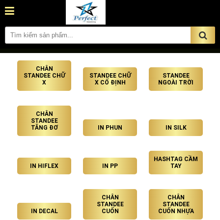
CHÂN
STANDEE CHỮ
STANDEE CHỮ
STANDEE
X
X CỐ ĐỊNH
NGOÀI TRỜI
CHÂN
STANDEE
TĂNG ĐƠ
IN PHUN
IN SILK
HASHTAG CẦM
IN HIFLEX
IN PP
TAY
CHÂN
CHÂN
STANDEE
STANDEE
IN DECAL
CUỐN
CUỐN NHỰA