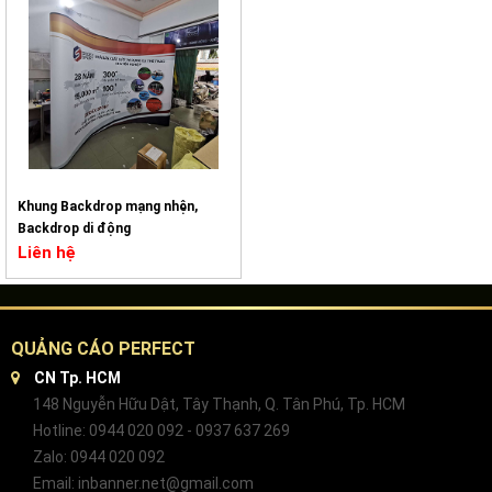
Khung Backdrop mạng nhện,
Backdrop di động
Liên hệ
QUẢNG CÁO PERFECT
CN Tp. HCM
148 Nguyễn Hữu Dật, Tây Thạnh, Q. Tân Phú, Tp. HCM
Hotline: 0944 020 092 - 0937 637 269
Zalo: 0944 020 092
Email: inbanner.net@gmail.com