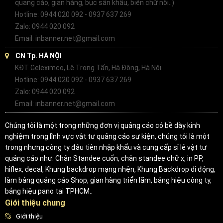
quảng cáo, gian hàng, bục sân khấu, biển chữ nổi..)
Hotline: 0944 020 092 - 0937 637 269
Zalo: 0944 020 092
Email: inbanner.net@gmail.com
CN Tp. HÀ NỘI
KĐT Geleximco, Lê Trọng Tấn, Hà Đông, Hà Nội
Hotline: 0944 020 092 - 0937 637 269
Zalo: 0944 020 092
Email: inbanner.net@gmail.com
Chúng tôi là một trong những đơn vị quảng cáo có bề dày kinh
nghiệm trong lĩnh vực vật tư quảng cáo sự kiện, chúng tôi là một
trong nhưng công ty đâu tiên nhập khẩu và cung cấp sỉ lẻ vật tư
quảng cáo như: Chân Standee cuốn, chân standee chữ x, in PP,
hiflex, decal, Khung backdrop mạng nhện, Khung Backdrop di động,
làm bảng quảng cáo Shop, gian hàng triển lãm, bảng hiệu công ty,
bảng hiệu pano tại TPHCM..
Giới thiệu chung
Giới thiệu