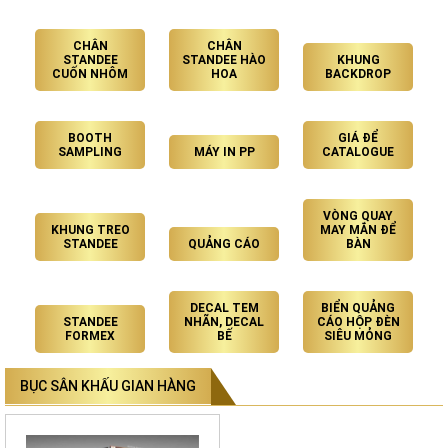
CHÂN
CHÂN
STANDEE
STANDEE HÀO
KHUNG
CUỐN NHÔM
HOA
BACKDROP
BOOTH
GIÁ ĐỂ
SAMPLING
MÁY IN PP
CATALOGUE
VÒNG QUAY
KHUNG TREO
MAY MẮN ĐỂ
STANDEE
QUẢNG CÁO
BÀN
DECAL TEM
BIỂN QUẢNG
STANDEE
NHÃN, DECAL
CÁO HỘP ĐÈN
FORMEX
BẾ
SIÊU MỎNG
BỤC SÂN KHẤU GIAN HÀNG