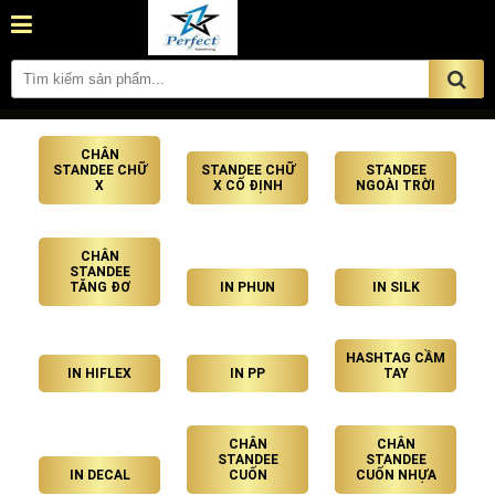
CHÂN
STANDEE CHỮ
STANDEE CHỮ
STANDEE
X
X CỐ ĐỊNH
NGOÀI TRỜI
CHÂN
STANDEE
TĂNG ĐƠ
IN PHUN
IN SILK
HASHTAG CẦM
IN HIFLEX
IN PP
TAY
CHÂN
CHÂN
STANDEE
STANDEE
IN DECAL
CUỐN
CUỐN NHỰA