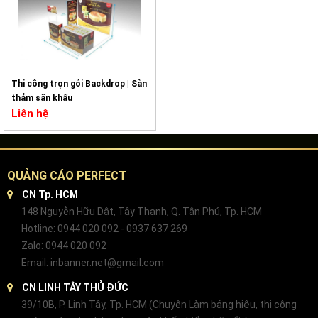
Thi công trọn gói Backdrop | Sàn
thảm sân khấu
Liên hệ
QUẢNG CÁO PERFECT
CN Tp. HCM
148 Nguyễn Hữu Dật, Tây Thạnh, Q. Tân Phú, Tp. HCM
Hotline: 0944 020 092 - 0937 637 269
Zalo: 0944 020 092
Email: inbanner.net@gmail.com
CN LINH TÂY THỦ ĐỨC
39/10B, P. Linh Tây, Tp. HCM (Chuyên Làm bảng hiệu, thi công