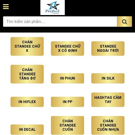
CHÂN
STANDEE CHỮ
STANDEE CHỮ
STANDEE
X
X CỐ ĐỊNH
NGOÀI TRỜI
CHÂN
STANDEE
TĂNG ĐƠ
IN PHUN
IN SILK
HASHTAG CẦM
IN HIFLEX
IN PP
TAY
CHÂN
CHÂN
STANDEE
STANDEE
IN DECAL
CUỐN
CUỐN NHỰA