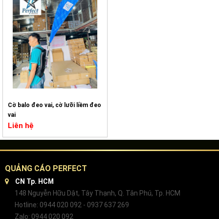
Cờ balo đeo vai, cờ lưỡi liềm đeo
vai
Liên hệ
QUẢNG CÁO PERFECT
CN Tp. HCM
148 Nguyễn Hữu Dật, Tây Thạnh, Q. Tân Phú, Tp. HCM
Hotline: 0944 020 092 - 0937 637 269
Zalo: 0944 020 092