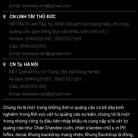
Email: inbanner.net@gmail.com
CN LINH TÂY THỦ ĐỨC
39/10B, P. Linh Tây, Tp. HCM (Chuyên Làm bảng hiệu, thi công
quảng cáo, gian hàng, bục sân khấu, biển chữ nổi..)
Hotline: 0944 020 092 - 0937 637 269
Zalo: 0944 020 092
Email: inbanner.net@gmail.com
CN Tp. HÀ NỘI
KĐT Geleximco, Lê Trọng Tấn, Hà Đông, Hà Nội
Hotline: 0944 020 092 - 0937 637 269
Zalo: 0944 020 092
Email: inbanner.net@gmail.com
Chúng tôi là một trong những đơn vị quảng cáo có bề dày kinh
nghiệm trong lĩnh vực vật tư quảng cáo sự kiện, chúng tôi là một
trong nhưng công ty đâu tiên nhập khẩu và cung cấp sỉ lẻ vật tư
quảng cáo như: Chân Standee cuốn, chân standee chữ x, in PP,
hiflex, decal, Khung backdrop mạng nhện, Khung Backdrop di động,