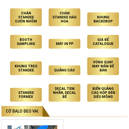
CHÂN
CHÂN
STANDEE
STANDEE HÀO
KHUNG
CUỐN NHÔM
HOA
BACKDROP
BOOTH
GIÁ ĐỂ
SAMPLING
MÁY IN PP
CATALOGUE
VÒNG QUAY
KHUNG TREO
MAY MẮN ĐỂ
STANDEE
QUẢNG CÁO
BÀN
DECAL TEM
BIỂN QUẢNG
STANDEE
NHÃN, DECAL
CÁO HỘP ĐÈN
FORMEX
BẾ
SIÊU MỎNG
CỜ BALO ĐEO VAI