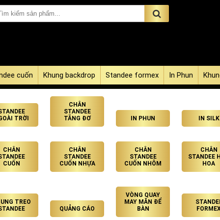
ndee cuốn
Khung backdrop
Standee formex
In Phun
Khun
CHÂN
STANDEE
STANDEE
GOÀI TRỜI
TĂNG ĐƠ
IN PHUN
IN SILK
CHÂN
CHÂN
CHÂN
CHÂN
STANDEE
STANDEE
STANDEE
STANDEE 
CUỐN
CUỐN NHỰA
CUỐN NHÔM
HOA
VÒNG QUAY
UNG TREO
MAY MẮN ĐỂ
STANDE
STANDEE
QUẢNG CÁO
BÀN
FORME