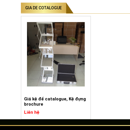
GIA DE COTALOGUE
Giá kệ để catalogue, Kệ đựng
brochure
Giá để tài liệu
A4 ( cách gọi khác:
giá kệ
để catalogue
6 tầng)
Giá kệ để catalogue, Kệ đựng
brochure
Liên hệ