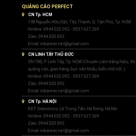
QUẢNG CÁO PERFECT
CN Tp. HCM
148 Nguyễn Hữu Dật, Tây Thạnh, Q. Tân Phú, Tp. HCM
Hotline: 0944 020 092 - 0937 637 269
Zalo: 0944 020 092
Email: inbanner.net@gmail.com
CN LINH TÂY THỦ ĐỨC
39/10B, P. Linh Tây, Tp. HCM (Chuyên Làm bảng hiệu, thi
quảng cáo, gian hàng, bục sân khấu, biển chữ nổi..)
Hotline: 0944 020 092 - 0937 637 269
Zalo: 0944 020 092
Email: inbanner.net@gmail.com
CN Tp. HÀ NỘI
KĐT Geleximco, Lê Trọng Tấn, Hà Đông, Hà Nội
Hotline: 0944 020 092 - 0937 637 269
Zalo: 0944 020 092
Email: inbanner.net@gmail.com