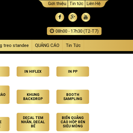
Giới thiệu
Tin tức
Liên Hệ
08h00 - 17h30 (T2-T7)
g treo standee
QUẢNG CÁO
Tin Tức
IN HIFLEX
IN PP
HÀO
KHUNG
BOOTH
BACKDROP
SAMPLING
DECAL TEM
BIỂN QUẢNG
E
NHÃN, DECAL
CÁO HỘP ĐÈN
X
BẾ
SIÊU MỎNG