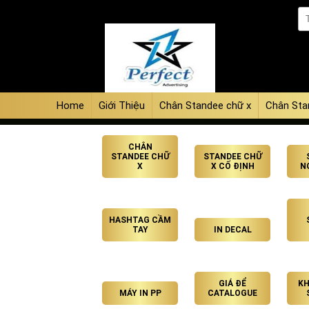
Home
Giới Thiệu
Chân Standee chữ x
Chân Sta
CHÂN
STANDEE CHỮ
STANDEE CHỮ
X
X CỐ ĐỊNH
N
HASHTAG CẦM
TAY
IN DECAL
GIÁ ĐỂ
KH
MÁY IN PP
CATALOGUE