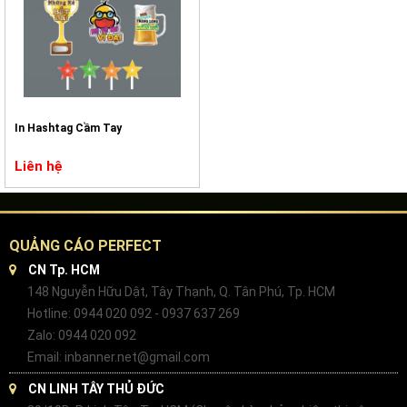
In Hashtag Cầm Tay
Liên hệ
QUẢNG CÁO PERFECT
CN Tp. HCM
148 Nguyễn Hữu Dật, Tây Thạnh, Q. Tân Phú, Tp. HCM
Hotline: 0944 020 092 - 0937 637 269
Zalo: 0944 020 092
Email: inbanner.net@gmail.com
CN LINH TÂY THỦ ĐỨC