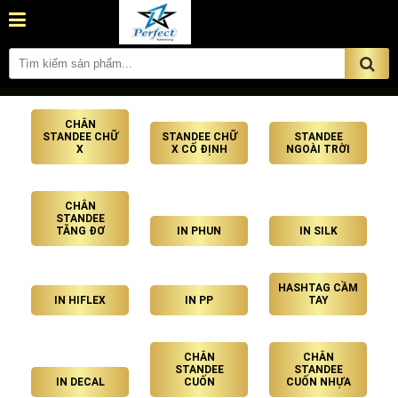
CHÂN
STANDEE CHỮ
STANDEE CHỮ
STANDEE
X
X CỐ ĐỊNH
NGOÀI TRỜI
CHÂN
STANDEE
TĂNG ĐƠ
IN PHUN
IN SILK
HASHTAG CẦM
IN HIFLEX
IN PP
TAY
CHÂN
CHÂN
STANDEE
STANDEE
IN DECAL
CUỐN
CUỐN NHỰA