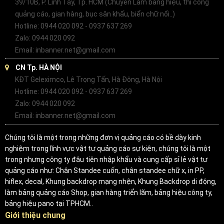
39/10B, P. Linh Tây, Tp. HCM (Chuyên Làm bảng hiệu, thi công
quảng cáo, gian hàng, bục sân khấu, biển chữ nổi..)
Hotline: 0944 020 092 - 0937 637 269
Zalo: 0944 020 092
Email: inbanner.net@gmail.com
CN Tp. HÀ NỘI
KĐT Geleximco, Lê Trọng Tấn, Hà Đông, Hà Nội
Hotline: 0944 020 092 - 0937 637 269
Zalo: 0944 020 092
Email: inbanner.net@gmail.com
Chúng tôi là một trong những đơn vị quảng cáo có bề dày kinh
nghiệm trong lĩnh vực vật tư quảng cáo sự kiện, chúng tôi là một
trong nhưng công ty đâu tiên nhập khẩu và cung cấp sỉ lẻ vật tư
quảng cáo như: Chân Standee cuốn, chân standee chữ x, in PP,
hiflex, decal, Khung backdrop mạng nhện, Khung Backdrop di động,
làm bảng quảng cáo Shop, gian hàng triển lãm, bảng hiệu công ty,
bảng hiệu pano tại TPHCM..
Giới thiệu chung