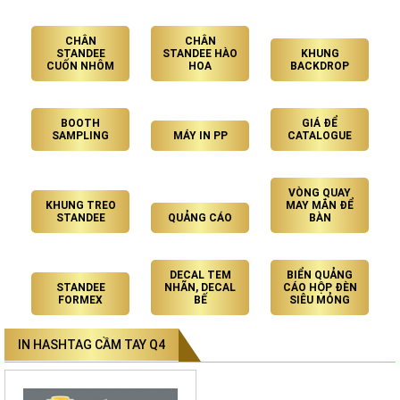
CHÂN
CHÂN
STANDEE
STANDEE HÀO
KHUNG
CUỐN NHÔM
HOA
BACKDROP
BOOTH
GIÁ ĐỂ
SAMPLING
MÁY IN PP
CATALOGUE
VÒNG QUAY
KHUNG TREO
MAY MẮN ĐỂ
STANDEE
QUẢNG CÁO
BÀN
DECAL TEM
BIỂN QUẢNG
STANDEE
NHÃN, DECAL
CÁO HỘP ĐÈN
FORMEX
BẾ
SIÊU MỎNG
IN HASHTAG CẦM TAY Q4