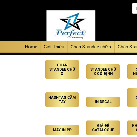
Home
Giới Thiệu
Chân Standee chữ x
Chân Sta
CHÂN
STANDEE CHỮ
STANDEE CHỮ
X
X CỐ ĐỊNH
N
HASHTAG CẦM
TAY
IN DECAL
GIÁ ĐỂ
KH
MÁY IN PP
CATALOGUE