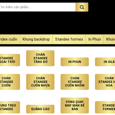
ndee cuốn
Khung backdrop
Standee formex
In Phun
Khun
CHÂN
STANDEE
STANDEE
GOÀI TRỜI
TĂNG ĐƠ
IN PHUN
IN SILK
CHÂN
CHÂN
CHÂN
CHÂN
STANDEE
STANDEE
STANDEE
STANDEE 
CUỐN
CUỐN NHỰA
CUỐN NHÔM
HOA
VÒNG QUAY
UNG TREO
MAY MẮN ĐỂ
STANDE
STANDEE
QUẢNG CÁO
BÀN
FORME