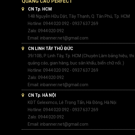
QUẢNG CÁO PERFECT
CN Tp. HCM
148 Nguyễn Hữu Dật, Tây Thạnh, Q. Tân Phú, Tp. HCM
Hotline: 0944 020 092 - 0937 637 269
Zalo: 0944 020 092
Email: inbanner.net@gmail.com
CN LINH TÂY THỦ ĐỨC
39/10B, P. Linh Tây, Tp. HCM (Chuyên Làm bảng hiệu, thi
quảng cáo, gian hàng, bục sân khấu, biển chữ nổi..)
Hotline: 0944 020 092 - 0937 637 269
Zalo: 0944 020 092
Email: inbanner.net@gmail.com
CN Tp. HÀ NỘI
KĐT Geleximco, Lê Trọng Tấn, Hà Đông, Hà Nội
Hotline: 0944 020 092 - 0937 637 269
Zalo: 0944 020 092
Email: inbanner.net@gmail.com