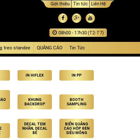
Giới thiệu
Tin tức
Liên Hệ
08h00 - 17h30 (T2-T7)
g treo standee
QUẢNG CÁO
Tin Tức
IN HIFLEX
IN PP
HÀO
KHUNG
BOOTH
BACKDROP
SAMPLING
DECAL TEM
BIỂN QUẢNG
E
NHÃN, DECAL
CÁO HỘP ĐÈN
X
BẾ
SIÊU MỎNG