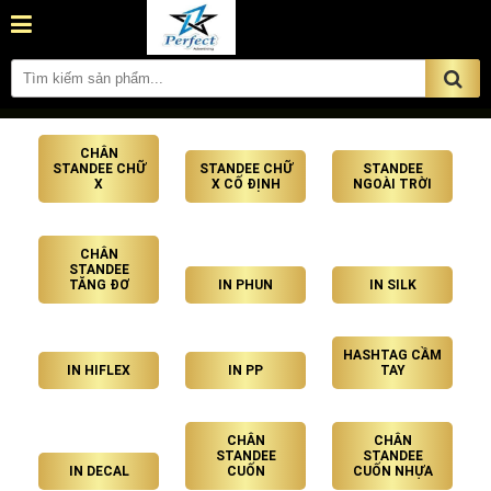
CHÂN
STANDEE CHỮ
STANDEE CHỮ
STANDEE
X
X CỐ ĐỊNH
NGOÀI TRỜI
CHÂN
STANDEE
TĂNG ĐƠ
IN PHUN
IN SILK
HASHTAG CẦM
IN HIFLEX
IN PP
TAY
CHÂN
CHÂN
STANDEE
STANDEE
IN DECAL
CUỐN
CUỐN NHỰA