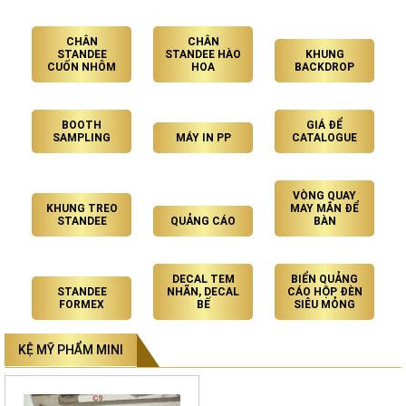
CHÂN
CHÂN
STANDEE
STANDEE HÀO
KHUNG
CUỐN NHÔM
HOA
BACKDROP
BOOTH
GIÁ ĐỂ
SAMPLING
MÁY IN PP
CATALOGUE
VÒNG QUAY
KHUNG TREO
MAY MẮN ĐỂ
STANDEE
QUẢNG CÁO
BÀN
DECAL TEM
BIỂN QUẢNG
STANDEE
NHÃN, DECAL
CÁO HỘP ĐÈN
FORMEX
BẾ
SIÊU MỎNG
KỆ MỸ PHẨM MINI