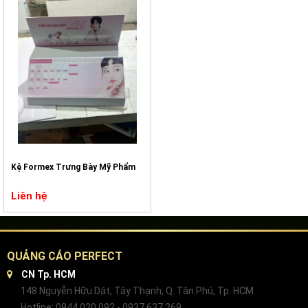
Kệ Formex Trưng Bày Mỹ Phẩm
Liên hệ
QUẢNG CÁO PERFECT
CN Tp. HCM
148 Nguyễn Hữu Dật, Tây Thạnh, Q. Tân Phú, Tp. HCM
Hotline: 0944 020 092 - 0937 637 269