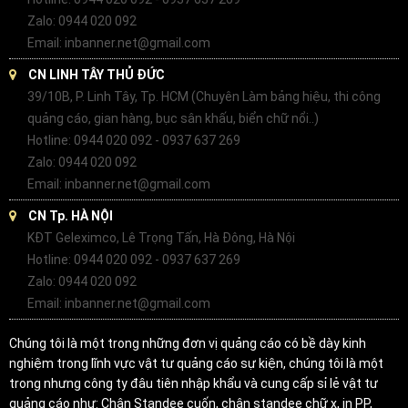
Zalo: 0944 020 092
Email: inbanner.net@gmail.com
CN LINH TÂY THỦ ĐỨC
39/10B, P. Linh Tây, Tp. HCM (Chuyên Làm bảng hiệu, thi công
quảng cáo, gian hàng, bục sân khấu, biển chữ nổi..)
Hotline: 0944 020 092 - 0937 637 269
Zalo: 0944 020 092
Email: inbanner.net@gmail.com
CN Tp. HÀ NỘI
KĐT Geleximco, Lê Trọng Tấn, Hà Đông, Hà Nội
Hotline: 0944 020 092 - 0937 637 269
Zalo: 0944 020 092
Email: inbanner.net@gmail.com
Chúng tôi là một trong những đơn vị quảng cáo có bề dày kinh
nghiệm trong lĩnh vực vật tư quảng cáo sự kiện, chúng tôi là một
trong nhưng công ty đâu tiên nhập khẩu và cung cấp sỉ lẻ vật tư
quảng cáo như: Chân Standee cuốn, chân standee chữ x, in PP,