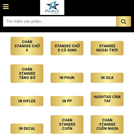
CHÂN
STANDEE CHỮ
STANDEE CHỮ
STANDEE
X
X CỐ ĐỊNH
NGOÀI TRỜI
CHÂN
STANDEE
TĂNG ĐƠ
IN PHUN
IN SILK
HASHTAG CẦM
IN HIFLEX
IN PP
TAY
CHÂN
CHÂN
STANDEE
STANDEE
IN DECAL
CUỐN
CUỐN NHỰA