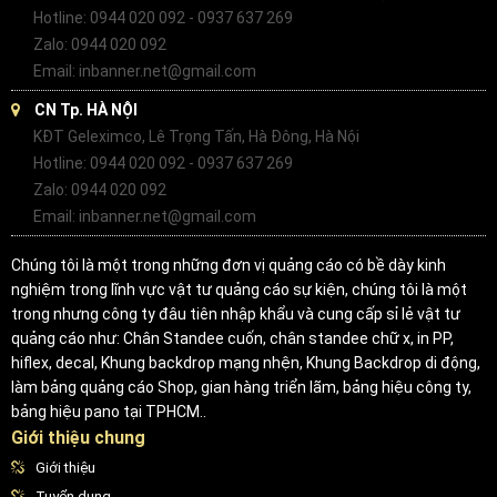
Hotline: 0944 020 092 - 0937 637 269
Zalo: 0944 020 092
Email: inbanner.net@gmail.com
CN Tp. HÀ NỘI
KĐT Geleximco, Lê Trọng Tấn, Hà Đông, Hà Nội
Hotline: 0944 020 092 - 0937 637 269
Zalo: 0944 020 092
Email: inbanner.net@gmail.com
Chúng tôi là một trong những đơn vị quảng cáo có bề dày kinh
nghiệm trong lĩnh vực vật tư quảng cáo sự kiện, chúng tôi là một
trong nhưng công ty đâu tiên nhập khẩu và cung cấp sỉ lẻ vật tư
quảng cáo như: Chân Standee cuốn, chân standee chữ x, in PP,
hiflex, decal, Khung backdrop mạng nhện, Khung Backdrop di động,
làm bảng quảng cáo Shop, gian hàng triển lãm, bảng hiệu công ty,
bảng hiệu pano tại TPHCM..
Giới thiệu chung
Giới thiệu
Tuyển dụng