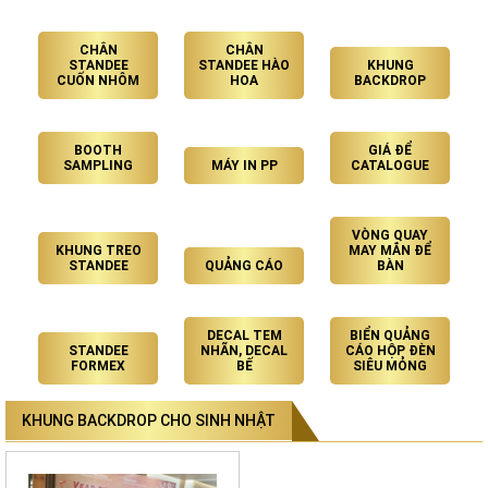
CHÂN
CHÂN
STANDEE
STANDEE HÀO
KHUNG
CUỐN NHÔM
HOA
BACKDROP
BOOTH
GIÁ ĐỂ
SAMPLING
MÁY IN PP
CATALOGUE
VÒNG QUAY
KHUNG TREO
MAY MẮN ĐỂ
STANDEE
QUẢNG CÁO
BÀN
DECAL TEM
BIỂN QUẢNG
STANDEE
NHÃN, DECAL
CÁO HỘP ĐÈN
FORMEX
BẾ
SIÊU MỎNG
KHUNG BACKDROP CHO SINH NHẬT