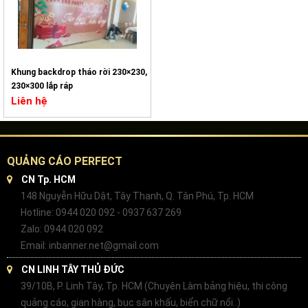
Khung backdrop tháo rời 230×230,
230×300 lắp ráp
Liên hệ
QUẢNG CÁO PERFECT
CN Tp. HCM
148 Nguyễn Hữu Dật, Tây Thạnh, Q. Tân Phú, Tp. HCM
Hotline: 0944 020 092 - 0937 637 269
Zalo: 0944 020 092
Email: inbanner.net@gmail.com
CN LINH TÂY THỦ ĐỨC
39/10B, P. Linh Tây, Tp. HCM (Chuyên Làm bảng hiệu, thi công
quảng cáo, gian hàng, bục sân khấu, biển chữ nổi..)