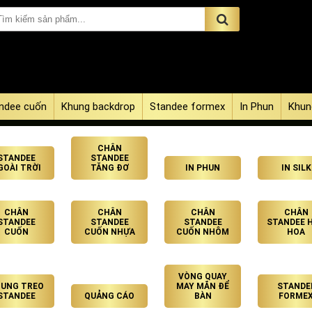
ndee cuốn
Khung backdrop
Standee formex
In Phun
Khun
CHÂN
STANDEE
STANDEE
GOÀI TRỜI
TĂNG ĐƠ
IN PHUN
IN SILK
CHÂN
CHÂN
CHÂN
CHÂN
STANDEE
STANDEE
STANDEE
STANDEE 
CUỐN
CUỐN NHỰA
CUỐN NHÔM
HOA
VÒNG QUAY
UNG TREO
MAY MẮN ĐỂ
STANDE
STANDEE
QUẢNG CÁO
BÀN
FORME