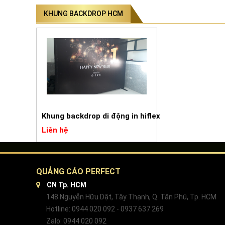
KHUNG BACKDROP HCM
Khung backdrop di động in hiflex
Liên hệ
QUẢNG CÁO PERFECT
CN Tp. HCM
148 Nguyễn Hữu Dật, Tây Thạnh, Q. Tân Phú, Tp. HCM
Hotline: 0944 020 092 - 0937 637 269
Zalo: 0944 020 092