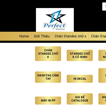
Home
Giới Thiệu
Chân Standee chữ x
Chân Sta
CHÂN
STANDEE CHỮ
STANDEE CHỮ
X
X CỐ ĐỊNH
N
HASHTAG CẦM
TAY
IN DECAL
GIÁ ĐỂ
KH
MÁY IN PP
CATALOGUE