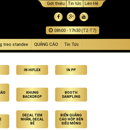
Giới thiệu
Tin tức
Liên Hệ
08h00 - 17h30 (T2-T7)
g treo standee
QUẢNG CÁO
Tin Tức
IN HIFLEX
IN PP
HÀO
KHUNG
BOOTH
BACKDROP
SAMPLING
DECAL TEM
BIỂN QUẢNG
E
NHÃN, DECAL
CÁO HỘP ĐÈN
X
BẾ
SIÊU MỎNG