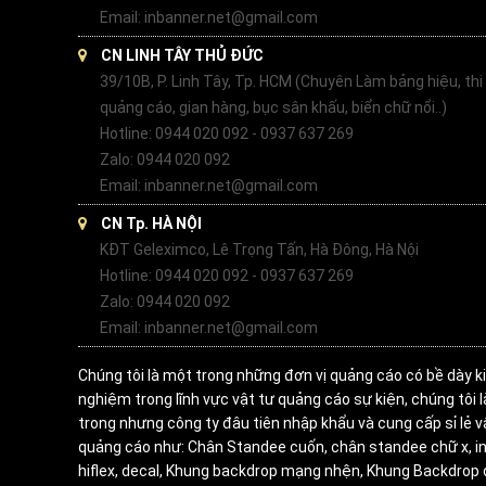
Email: inbanner.net@gmail.com
CN LINH TÂY THỦ ĐỨC
39/10B, P. Linh Tây, Tp. HCM (Chuyên Làm bảng hiệu, thi
quảng cáo, gian hàng, bục sân khấu, biển chữ nổi..)
Hotline: 0944 020 092 - 0937 637 269
Zalo: 0944 020 092
Email: inbanner.net@gmail.com
CN Tp. HÀ NỘI
KĐT Geleximco, Lê Trọng Tấn, Hà Đông, Hà Nội
Hotline: 0944 020 092 - 0937 637 269
Zalo: 0944 020 092
Email: inbanner.net@gmail.com
Chúng tôi là một trong những đơn vị quảng cáo có bề dày k
nghiệm trong lĩnh vực vật tư quảng cáo sự kiện, chúng tôi 
trong nhưng công ty đâu tiên nhập khẩu và cung cấp sỉ lẻ v
quảng cáo như: Chân Standee cuốn, chân standee chữ x, in
hiflex, decal, Khung backdrop mạng nhện, Khung Backdrop 