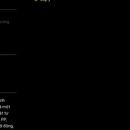
 công
inh
là một
ật tư
 PP,
di động,