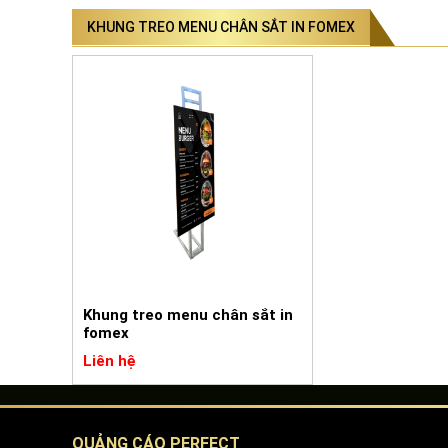
KHUNG TREO MENU CHÂN SẮT IN FOMEX
Khung treo menu chân sắt in
fomex
Liên hệ
QUẢNG CÁO PERFECT