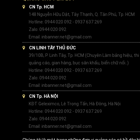
CN Tp. HCM
148 Nguyễn Hữu Dật, Tây Thạnh, Q. Tân Phú, Tp. HCM
Hotline: 0944 020 092 - 0937 637 269
Zalo: 0944 020 092
Email: inbanner.net@gmail.com
CN LINH TÂY THỦ ĐỨC
39/10B, P. Linh Tây, Tp. HCM (Chuyên Làm bảng hiệu, thi
quảng cáo, gian hàng, bục sân khấu, biển chữ nổi..)
Hotline: 0944 020 092 - 0937 637 269
Zalo: 0944 020 092
Email: inbanner.net@gmail.com
CN Tp. HÀ NỘI
KĐT Geleximco, Lê Trọng Tấn, Hà Đông, Hà Nội
Hotline: 0944 020 092 - 0937 637 269
Zalo: 0944 020 092
Email: inbanner.net@gmail.com
Chúng tôi là một trong những đơn vị quảng cáo có bề dày k