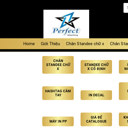
Home
Giới Thiệu
Chân Standee chữ x
Chân Sta
CHÂN
STANDEE CHỮ
STANDEE CHỮ
X
X CỐ ĐỊNH
N
HASHTAG CẦM
TAY
IN DECAL
GIÁ ĐỂ
KH
MÁY IN PP
CATALOGUE