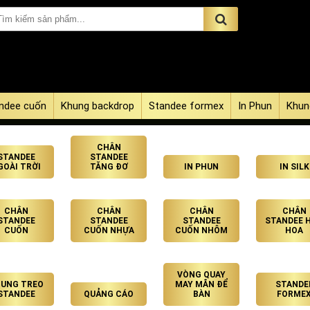
ndee cuốn
Khung backdrop
Standee formex
In Phun
Khun
CHÂN
STANDEE
STANDEE
GOÀI TRỜI
TĂNG ĐƠ
IN PHUN
IN SILK
CHÂN
CHÂN
CHÂN
CHÂN
STANDEE
STANDEE
STANDEE
STANDEE 
CUỐN
CUỐN NHỰA
CUỐN NHÔM
HOA
VÒNG QUAY
UNG TREO
MAY MẮN ĐỂ
STANDE
STANDEE
QUẢNG CÁO
BÀN
FORME