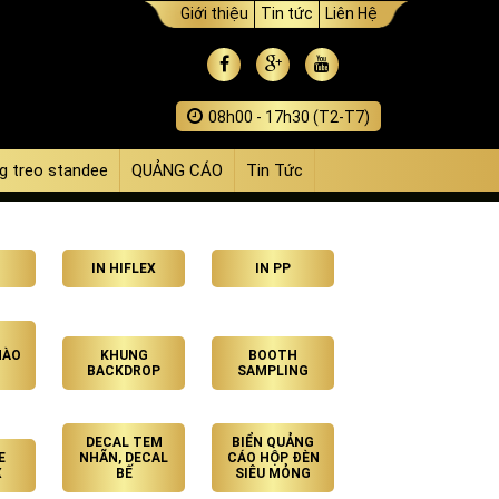
Giới thiệu
Tin tức
Liên Hệ
08h00 - 17h30 (T2-T7)
g treo standee
QUẢNG CÁO
Tin Tức
IN HIFLEX
IN PP
HÀO
KHUNG
BOOTH
BACKDROP
SAMPLING
DECAL TEM
BIỂN QUẢNG
E
NHÃN, DECAL
CÁO HỘP ĐÈN
X
BẾ
SIÊU MỎNG