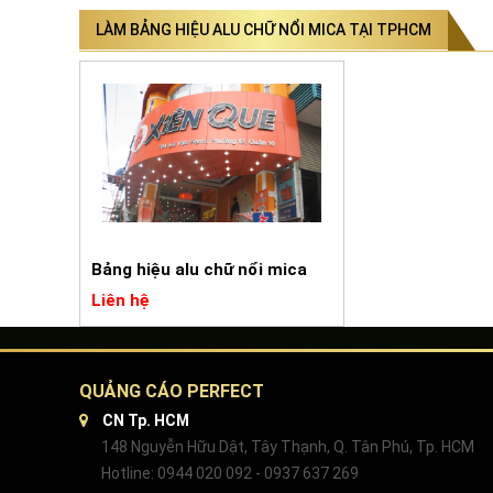
LÀM BẢNG HIỆU ALU CHỮ NỔI MICA TẠI TPHCM
Bảng hiệu alu chữ nổi mica
Liên hệ
QUẢNG CÁO PERFECT
CN Tp. HCM
148 Nguyễn Hữu Dật, Tây Thạnh, Q. Tân Phú, Tp. HCM
Hotline: 0944 020 092 - 0937 637 269