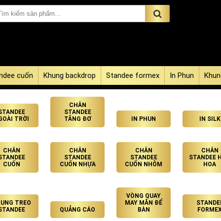
ndee cuốn
Khung backdrop
Standee formex
In Phun
Khun
CHÂN
STANDEE
STANDEE
GOÀI TRỜI
TĂNG ĐƠ
IN PHUN
IN SILK
CHÂN
CHÂN
CHÂN
CHÂN
STANDEE
STANDEE
STANDEE
STANDEE 
CUỐN
CUỐN NHỰA
CUỐN NHÔM
HOA
VÒNG QUAY
UNG TREO
MAY MẮN ĐỂ
STANDE
STANDEE
QUẢNG CÁO
BÀN
FORME