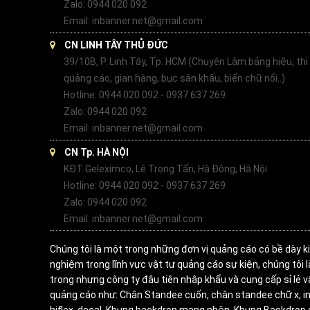
Zalo: 0944 020 092
Email: inbanner.net@gmail.com
CN LINH TÂY THỦ ĐỨC
39/10B, P. Linh Tây, Tp. HCM (Chuyên Làm bảng hiệu, thi
quảng cáo, gian hàng, bục sân khấu, biển chữ nổi..)
Hotline: 0944 020 092 - 0937 637 269
Zalo: 0944 020 092
Email: inbanner.net@gmail.com
CN Tp. HÀ NỘI
KĐT Geleximco, Lê Trọng Tấn, Hà Đông, Hà Nội
Hotline: 0944 020 092 - 0937 637 269
Zalo: 0944 020 092
Email: inbanner.net@gmail.com
Chúng tôi là một trong những đơn vị quảng cáo có bề dày k
nghiệm trong lĩnh vực vật tư quảng cáo sự kiện, chúng tôi 
trong nhưng công ty đâu tiên nhập khẩu và cung cấp sỉ lẻ v
quảng cáo như: Chân Standee cuốn, chân standee chữ x, in
hiflex, decal, Khung backdrop mạng nhện, Khung Backdrop 