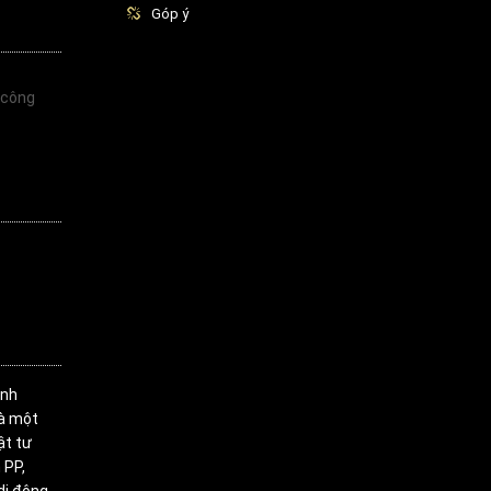
Góp ý
 công
inh
là một
ật tư
 PP,
di động,