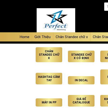
Home
Giới Thiệu
Chân Standee chữ x
Chân Sta
CHÂN
STANDEE CHỮ
STANDEE CHỮ
X
X CỐ ĐỊNH
N
HASHTAG CẦM
TAY
IN DECAL
GIÁ ĐỂ
KH
MÁY IN PP
CATALOGUE