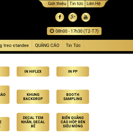
Giới thiệu
Tin tức
Liên Hệ
08h00 - 17h30 (T2-T7)
g treo standee
QUẢNG CÁO
Tin Tức
IN HIFLEX
IN PP
HÀO
KHUNG
BOOTH
BACKDROP
SAMPLING
DECAL TEM
BIỂN QUẢNG
E
NHÃN, DECAL
CÁO HỘP ĐÈN
X
BẾ
SIÊU MỎNG