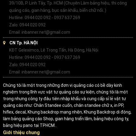
39/10B, P. Linh Tây, Tp. HCM (Chuyên Làm bảng hiệu, thi công
quảng cáo, gian hàng, bục sân khấu, biển chữ nổi..)
Hotline: 0944 020 092 - 0937 637 269
Zalo: 0944 020 092
Email: inbanner.net@gmail.com
CN Tp. HÀ NỘI
KĐT Geleximco, Lê Trọng Tấn, Hà Đông, Hà Nội
Hotline: 0944 020 092 - 0937 637 269
Zalo: 0944 020 092
Email: inbanner.net@gmail.com
Chúng tôi là một trong những đơn vị quảng cáo có bề dày kinh
nghiệm trong lĩnh vực vật tư quảng cáo sự kiện, chúng tôi là một
trong nhưng công ty đâu tiên nhập khẩu và cung cấp sỉ lẻ vật tư
quảng cáo như: Chân Standee cuốn, chân standee chữ x, in PP,
hiflex, decal, Khung backdrop mạng nhện, Khung Backdrop di động,
làm bảng quảng cáo Shop, gian hàng triển lãm, bảng hiệu công ty,
bảng hiệu pano tại TPHCM..
Giới thiệu chung