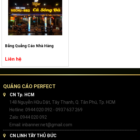
Bảng Quảng Cáo Nhà Hàng
Liên hệ
QUẢNG CÁO PERFECT
CN Tp. HCM
148 Nguyễn Hữu Dật, Tây Thạnh, Q. Tân Phú, Tp. HCM
Hotline: 0944 020 092 - 0937 637 269
Zalo: 0944 020 092
Email: inbanner.net@gmail.com
CN LINH TÂY THỦ ĐỨC