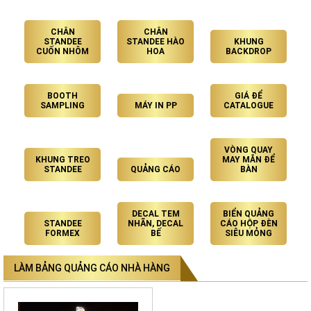
CHÂN
CHÂN
STANDEE
STANDEE HÀO
KHUNG
CUỐN NHÔM
HOA
BACKDROP
BOOTH
GIÁ ĐỂ
SAMPLING
MÁY IN PP
CATALOGUE
VÒNG QUAY
KHUNG TREO
MAY MẮN ĐỂ
STANDEE
QUẢNG CÁO
BÀN
DECAL TEM
BIỂN QUẢNG
STANDEE
NHÃN, DECAL
CÁO HỘP ĐÈN
FORMEX
BẾ
SIÊU MỎNG
LÀM BẢNG QUẢNG CÁO NHÀ HÀNG