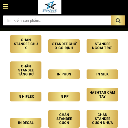
CHÂN
STANDEE CHỮ
STANDEE CHỮ
STANDEE
X
X CỐ ĐỊNH
NGOÀI TRỜI
CHÂN
STANDEE
TĂNG ĐƠ
IN PHUN
IN SILK
HASHTAG CẦM
IN HIFLEX
IN PP
TAY
CHÂN
CHÂN
STANDEE
STANDEE
IN DECAL
CUỐN
CUỐN NHỰA