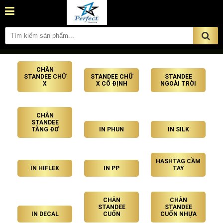
CHÂN
STANDEE CHỮ
STANDEE CHỮ
STANDEE
X
X CỐ ĐỊNH
NGOÀI TRỜI
CHÂN
STANDEE
TĂNG ĐƠ
IN PHUN
IN SILK
HASHTAG CẦM
IN HIFLEX
IN PP
TAY
CHÂN
CHÂN
STANDEE
STANDEE
IN DECAL
CUỐN
CUỐN NHỰA