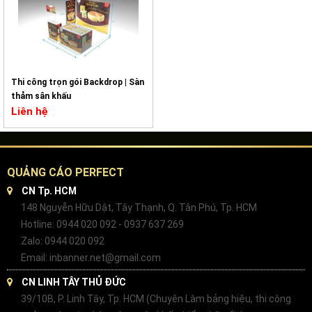
Thi công trọn gói Backdrop | Sàn
thảm sân khấu
Liên hệ
QUẢNG CÁO PERFECT
CN Tp. HCM
148 Nguyễn Hữu Dật, Tây Thạnh, Q. Tân Phú, Tp. HCM
Hotline: 0944 020 092 - 0937 637 269
Zalo: 0944 020 092
Email: inbanner.net@gmail.com
CN LINH TÂY THỦ ĐỨC
39/10B, P. Linh Tây, Tp. HCM (Chuyên Làm bảng hiệu, thi công