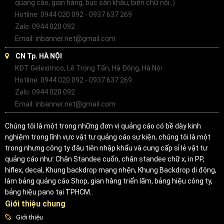
quảng cáo, gian hàng, bục sân khấu, biển chữ nổi..)
Hotline: 0944 020 092 - 0937 637 269
Zalo: 0944 020 092
Email: inbanner.net@gmail.com
CN Tp. HÀ NỘI
KĐT Geleximco, Lê Trọng Tấn, Hà Đông, Hà Nội
Hotline: 0944 020 092 - 0937 637 269
Zalo: 0944 020 092
Email: inbanner.net@gmail.com
Chúng tôi là một trong những đơn vị quảng cáo có bề dày kinh
nghiệm trong lĩnh vực vật tư quảng cáo sự kiện, chúng tôi là một
trong nhưng công ty đâu tiên nhập khẩu và cung cấp sỉ lẻ vật tư
quảng cáo như: Chân Standee cuốn, chân standee chữ x, in PP,
hiflex, decal, Khung backdrop mạng nhện, Khung Backdrop di động,
làm bảng quảng cáo Shop, gian hàng triển lãm, bảng hiệu công ty,
bảng hiệu pano tại TPHCM..
Giới thiệu chung
Giới thiệu