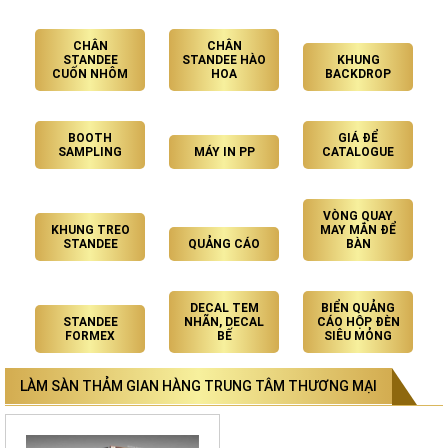
CHÂN
CHÂN
STANDEE
STANDEE HÀO
KHUNG
CUỐN NHÔM
HOA
BACKDROP
BOOTH
GIÁ ĐỂ
SAMPLING
MÁY IN PP
CATALOGUE
VÒNG QUAY
KHUNG TREO
MAY MẮN ĐỂ
STANDEE
QUẢNG CÁO
BÀN
DECAL TEM
BIỂN QUẢNG
STANDEE
NHÃN, DECAL
CÁO HỘP ĐÈN
FORMEX
BẾ
SIÊU MỎNG
LÀM SÀN THẢM GIAN HÀNG TRUNG TÂM THƯƠNG MẠI