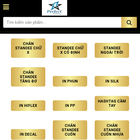
CHÂN
STANDEE CHỮ
STANDEE CHỮ
STANDEE
X
X CỐ ĐỊNH
NGOÀI TRỜI
CHÂN
STANDEE
TĂNG ĐƠ
IN PHUN
IN SILK
HASHTAG CẦM
IN HIFLEX
IN PP
TAY
CHÂN
CHÂN
STANDEE
STANDEE
IN DECAL
CUỐN
CUỐN NHỰA