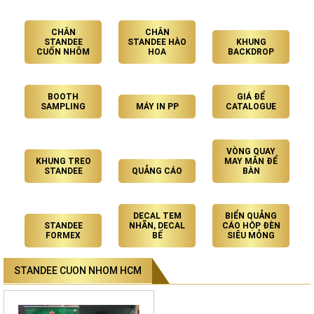
CHÂN
CHÂN
STANDEE
STANDEE HÀO
KHUNG
CUỐN NHÔM
HOA
BACKDROP
BOOTH
GIÁ ĐỂ
SAMPLING
MÁY IN PP
CATALOGUE
VÒNG QUAY
KHUNG TREO
MAY MẮN ĐỂ
STANDEE
QUẢNG CÁO
BÀN
DECAL TEM
BIỂN QUẢNG
STANDEE
NHÃN, DECAL
CÁO HỘP ĐÈN
FORMEX
BẾ
SIÊU MỎNG
STANDEE CUON NHOM HCM