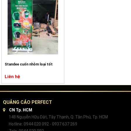
Standee cuốn nhôm loại tốt
Liên hệ
QUẢNG CÁO PERFECT
CN Tp. HCM
148 Nguyễn Hữu Dật, Tây Thạnh, Q. Tân Phú, Tp. HCM
Hotline: 0944 020 092 - 0937 637 269
Zalo: 0944 020 092