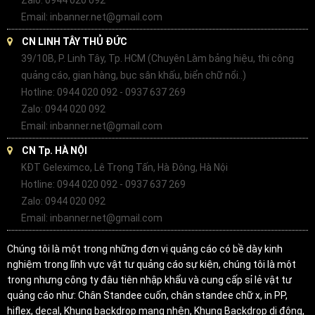
Email: inbanner.net@gmail.com
CN LINH TÂY THỦ ĐỨC
39/10B, P. Linh Tây, Tp. HCM (Chuyên Làm bảng hiệu, thi công
quảng cáo, gian hàng, bục sân khấu, biển chữ nổi..)
Hotline: 0944 020 092 - 0937 637 269
Zalo: 0944 020 092
Email: inbanner.net@gmail.com
CN Tp. HÀ NỘI
KĐT Geleximco, Lê Trọng Tấn, Hà Đông, Hà Nội
Hotline: 0944 020 092 - 0937 637 269
Zalo: 0944 020 092
Email: inbanner.net@gmail.com
Chúng tôi là một trong những đơn vị quảng cáo có bề dày kinh
nghiệm trong lĩnh vực vật tư quảng cáo sự kiện, chúng tôi là một
trong nhưng công ty đâu tiên nhập khẩu và cung cấp sỉ lẻ vật tư
quảng cáo như: Chân Standee cuốn, chân standee chữ x, in PP,
hiflex, decal, Khung backdrop mạng nhện, Khung Backdrop di động,