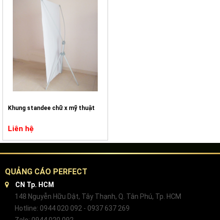
Khung standee chữ x mỹ thuật
Liên hệ
QUẢNG CÁO PERFECT
CN Tp. HCM
148 Nguyễn Hữu Dật, Tây Thạnh, Q. Tân Phú, Tp. HCM
Hotline: 0944 020 092 - 0937 637 269
Zalo: 0944 020 092