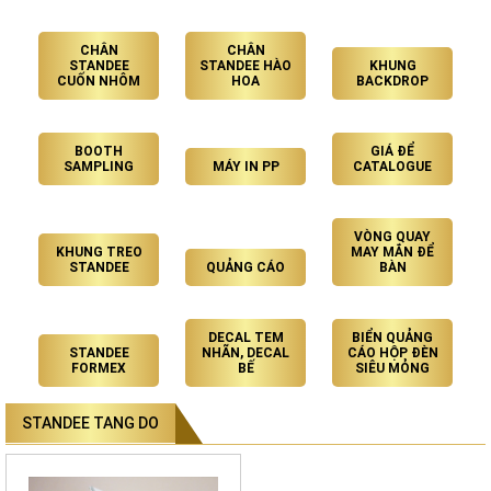
CHÂN
CHÂN
STANDEE
STANDEE HÀO
KHUNG
CUỐN NHÔM
HOA
BACKDROP
BOOTH
GIÁ ĐỂ
SAMPLING
MÁY IN PP
CATALOGUE
VÒNG QUAY
KHUNG TREO
MAY MẮN ĐỂ
STANDEE
QUẢNG CÁO
BÀN
DECAL TEM
BIỂN QUẢNG
STANDEE
NHÃN, DECAL
CÁO HỘP ĐÈN
FORMEX
BẾ
SIÊU MỎNG
STANDEE TANG DO