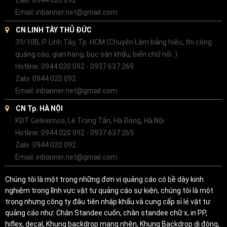
Email: inbanner.net@gmail.com
CN LINH TÂY THỦ ĐỨC
39/10B, P. Linh Tây, Tp. HCM (Chuyên Làm bảng hiệu, thi công
quảng cáo, gian hàng, bục sân khấu, biển chữ nổi..)
Hotline: 0944 020 092 - 0937 637 269
Zalo: 0944 020 092
Email: inbanner.net@gmail.com
CN Tp. HÀ NỘI
KĐT Geleximco, Lê Trọng Tấn, Hà Đông, Hà Nội
Hotline: 0944 020 092 - 0937 637 269
Zalo: 0944 020 092
Email: inbanner.net@gmail.com
Chúng tôi là một trong những đơn vị quảng cáo có bề dày kinh
nghiệm trong lĩnh vực vật tư quảng cáo sự kiện, chúng tôi là một
trong nhưng công ty đâu tiên nhập khẩu và cung cấp sỉ lẻ vật tư
quảng cáo như: Chân Standee cuốn, chân standee chữ x, in PP,
hiflex, decal, Khung backdrop mạng nhện, Khung Backdrop di động,