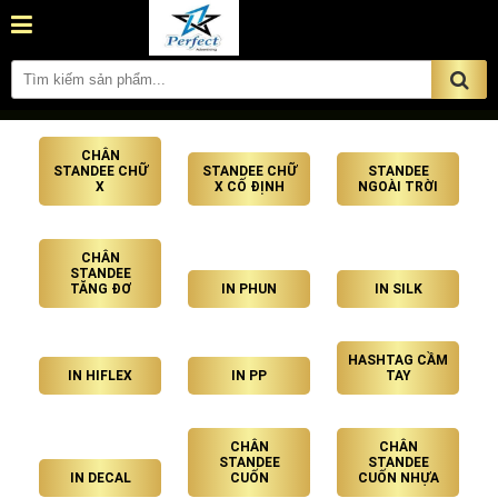
CHÂN
STANDEE CHỮ
STANDEE CHỮ
STANDEE
X
X CỐ ĐỊNH
NGOÀI TRỜI
CHÂN
STANDEE
TĂNG ĐƠ
IN PHUN
IN SILK
HASHTAG CẦM
IN HIFLEX
IN PP
TAY
CHÂN
CHÂN
STANDEE
STANDEE
IN DECAL
CUỐN
CUỐN NHỰA