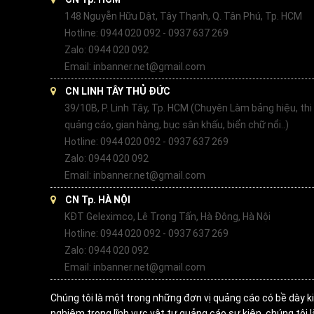
148 Nguyễn Hữu Dật, Tây Thạnh, Q. Tân Phú, Tp. HCM
Hotline: 0944 020 092 - 0937 637 269
Zalo: 0944 020 092
Email: inbanner.net@gmail.com
CN LINH TÂY THỦ ĐỨC
39/10B, P. Linh Tây, Tp. HCM (Chuyên Làm bảng hiệu, thi
quảng cáo, gian hàng, bục sân khấu, biển chữ nổi..)
Hotline: 0944 020 092 - 0937 637 269
Zalo: 0944 020 092
Email: inbanner.net@gmail.com
CN Tp. HÀ NỘI
KĐT Geleximco, Lê Trọng Tấn, Hà Đông, Hà Nội
Hotline: 0944 020 092 - 0937 637 269
Zalo: 0944 020 092
Email: inbanner.net@gmail.com
Chúng tôi là một trong những đơn vị quảng cáo có bề dày k
nghiệm trong lĩnh vực vật tư quảng cáo sự kiện, chúng tôi 