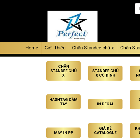
Home
Giới Thiệu
Chân Standee chữ x
Chân Sta
CHÂN
STANDEE CHỮ
STANDEE CHỮ
X
X CỐ ĐỊNH
N
HASHTAG CẦM
TAY
IN DECAL
GIÁ ĐỂ
KH
MÁY IN PP
CATALOGUE