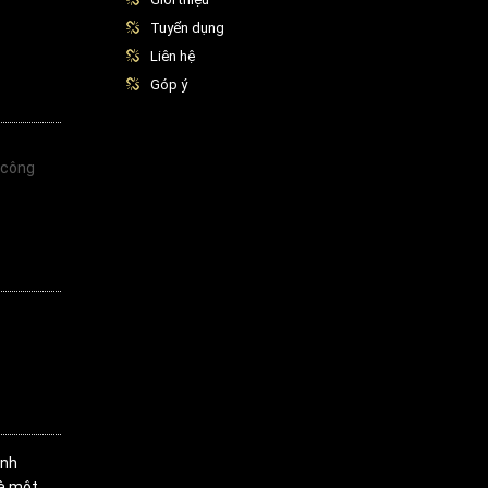
Tuyển dụng
Liên hệ
Góp ý
 công
inh
là một