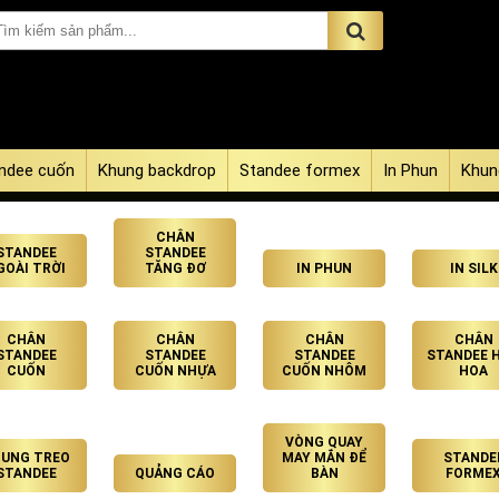
ndee cuốn
Khung backdrop
Standee formex
In Phun
Khun
CHÂN
STANDEE
STANDEE
GOÀI TRỜI
TĂNG ĐƠ
IN PHUN
IN SILK
CHÂN
CHÂN
CHÂN
CHÂN
STANDEE
STANDEE
STANDEE
STANDEE 
CUỐN
CUỐN NHỰA
CUỐN NHÔM
HOA
VÒNG QUAY
UNG TREO
MAY MẮN ĐỂ
STANDE
STANDEE
QUẢNG CÁO
BÀN
FORME