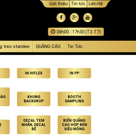
Giới thiệu
Tin tức
Liên Hệ
08h00 - 17h30 (T2-T7)
g treo standee
QUẢNG CÁO
Tin Tức
IN HIFLEX
IN PP
HÀO
KHUNG
BOOTH
BACKDROP
SAMPLING
DECAL TEM
BIỂN QUẢNG
E
NHÃN, DECAL
CÁO HỘP ĐÈN
X
BẾ
SIÊU MỎNG