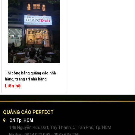
Thi công bảng quảng cáo nhà
hàng, trang trí nhà hàng
Liên hệ
QUẢNG CÁO PERFECT
CN Tp. HCM
148 Nguyễn Hữu Dật, Tây Thạnh, Q. Tân Phú, Tp. HCM
Hotline: 0944 020 092 - 0937 637 269