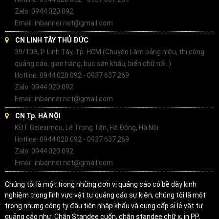
Zalo: 0944 020 092
Email: inbanner.net@gmail.com
CN LINH TÂY THỦ ĐỨC
39/10B, P. Linh Tây, Tp. HCM (Chuyên Làm bảng hiệu, thi công
quảng cáo, gian hàng, bục sân khấu, biển chữ nổi..)
Hotline: 0944 020 092 - 0937 637 269
Zalo: 0944 020 092
Email: inbanner.net@gmail.com
CN Tp. HÀ NỘI
KĐT Geleximco, Lê Trọng Tấn, Hà Đông, Hà Nội
Hotline: 0944 020 092 - 0937 637 269
Zalo: 0944 020 092
Email: inbanner.net@gmail.com
Chúng tôi là một trong những đơn vị quảng cáo có bề dày kinh
nghiệm trong lĩnh vực vật tư quảng cáo sự kiện, chúng tôi là một
trong nhưng công ty đâu tiên nhập khẩu và cung cấp sỉ lẻ vật tư
quảng cáo như: Chân Standee cuốn, chân standee chữ x, in PP,