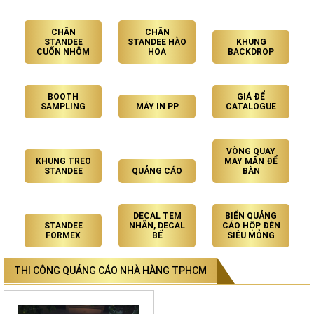
CHÂN
CHÂN
STANDEE
STANDEE HÀO
KHUNG
CUỐN NHÔM
HOA
BACKDROP
BOOTH
GIÁ ĐỂ
SAMPLING
MÁY IN PP
CATALOGUE
VÒNG QUAY
KHUNG TREO
MAY MẮN ĐỂ
STANDEE
QUẢNG CÁO
BÀN
DECAL TEM
BIỂN QUẢNG
STANDEE
NHÃN, DECAL
CÁO HỘP ĐÈN
FORMEX
BẾ
SIÊU MỎNG
THI CÔNG QUẢNG CÁO NHÀ HÀNG TPHCM