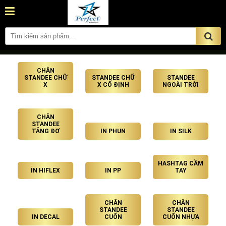
CHÂN
STANDEE CHỮ
STANDEE CHỮ
STANDEE
X
X CỐ ĐỊNH
NGOÀI TRỜI
CHÂN
STANDEE
TĂNG ĐƠ
IN PHUN
IN SILK
HASHTAG CẦM
IN HIFLEX
IN PP
TAY
CHÂN
CHÂN
STANDEE
STANDEE
IN DECAL
CUỐN
CUỐN NHỰA