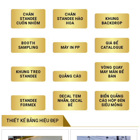
CHÂN
CHÂN
STANDEE
STANDEE HÀO
KHUNG
CUỐN NHÔM
HOA
BACKDROP
BOOTH
GIÁ ĐỂ
SAMPLING
MÁY IN PP
CATALOGUE
VÒNG QUAY
KHUNG TREO
MAY MẮN ĐỂ
STANDEE
QUẢNG CÁO
BÀN
DECAL TEM
BIỂN QUẢNG
STANDEE
NHÃN, DECAL
CÁO HỘP ĐÈN
FORMEX
BẾ
SIÊU MỎNG
THIẾT KẾ BẢNG HIỆU ĐẸP