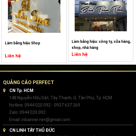
Làm bảng hiệu: công ty, cửa hàng,
Làm bảng hiệu Shop
shop, nhà hàng
Liên hệ
Liên hệ
QUẢNG CÁO PERFECT
CN Tp. HCM
148 Nguyễn Hữu Dật, Tây Thạnh, Q. Tân Phú, Tp. HCM
Hotline: 0944 020 092 - 0937 637 269
Zalo: 0944 020 092
Email: inbanner.net@gmail.com
CN LINH TÂY THỦ ĐỨC