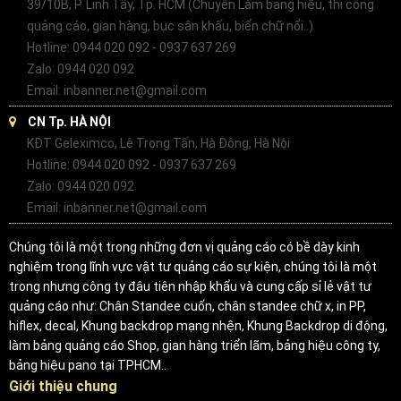
39/10B, P. Linh Tây, Tp. HCM (Chuyên Làm bảng hiệu, thi công
quảng cáo, gian hàng, bục sân khấu, biển chữ nổi..)
Hotline: 0944 020 092 - 0937 637 269
Zalo: 0944 020 092
Email: inbanner.net@gmail.com
CN Tp. HÀ NỘI
KĐT Geleximco, Lê Trọng Tấn, Hà Đông, Hà Nội
Hotline: 0944 020 092 - 0937 637 269
Zalo: 0944 020 092
Email: inbanner.net@gmail.com
Chúng tôi là một trong những đơn vị quảng cáo có bề dày kinh
nghiệm trong lĩnh vực vật tư quảng cáo sự kiện, chúng tôi là một
trong nhưng công ty đâu tiên nhập khẩu và cung cấp sỉ lẻ vật tư
quảng cáo như: Chân Standee cuốn, chân standee chữ x, in PP,
hiflex, decal, Khung backdrop mạng nhện, Khung Backdrop di động,
làm bảng quảng cáo Shop, gian hàng triển lãm, bảng hiệu công ty,
bảng hiệu pano tại TPHCM..
Giới thiệu chung