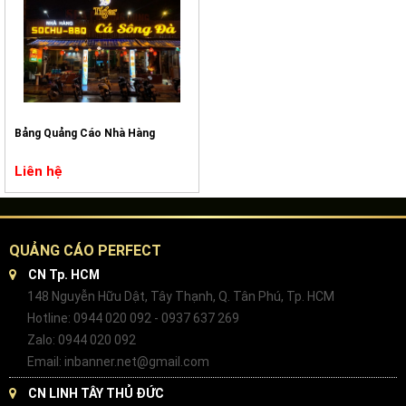
Bảng Quảng Cáo Nhà Hàng
Liên hệ
QUẢNG CÁO PERFECT
CN Tp. HCM
148 Nguyễn Hữu Dật, Tây Thạnh, Q. Tân Phú, Tp. HCM
Hotline: 0944 020 092 - 0937 637 269
Zalo: 0944 020 092
Email: inbanner.net@gmail.com
CN LINH TÂY THỦ ĐỨC