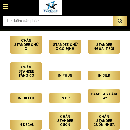
CHÂN
STANDEE CHỮ
STANDEE CHỮ
STANDEE
X
X CỐ ĐỊNH
NGOÀI TRỜI
CHÂN
STANDEE
TĂNG ĐƠ
IN PHUN
IN SILK
HASHTAG CẦM
IN HIFLEX
IN PP
TAY
CHÂN
CHÂN
STANDEE
STANDEE
IN DECAL
CUỐN
CUỐN NHỰA