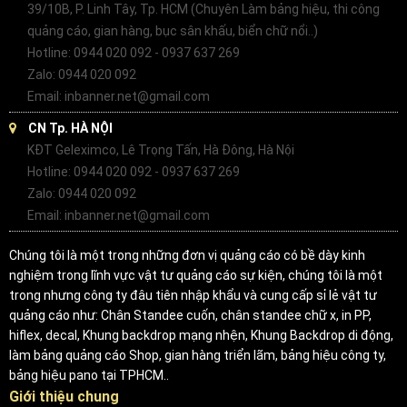
39/10B, P. Linh Tây, Tp. HCM (Chuyên Làm bảng hiệu, thi công
quảng cáo, gian hàng, bục sân khấu, biển chữ nổi..)
Hotline: 0944 020 092 - 0937 637 269
Zalo: 0944 020 092
Email: inbanner.net@gmail.com
CN Tp. HÀ NỘI
KĐT Geleximco, Lê Trọng Tấn, Hà Đông, Hà Nội
Hotline: 0944 020 092 - 0937 637 269
Zalo: 0944 020 092
Email: inbanner.net@gmail.com
Chúng tôi là một trong những đơn vị quảng cáo có bề dày kinh
nghiệm trong lĩnh vực vật tư quảng cáo sự kiện, chúng tôi là một
trong nhưng công ty đâu tiên nhập khẩu và cung cấp sỉ lẻ vật tư
quảng cáo như: Chân Standee cuốn, chân standee chữ x, in PP,
hiflex, decal, Khung backdrop mạng nhện, Khung Backdrop di động,
làm bảng quảng cáo Shop, gian hàng triển lãm, bảng hiệu công ty,
bảng hiệu pano tại TPHCM..
Giới thiệu chung