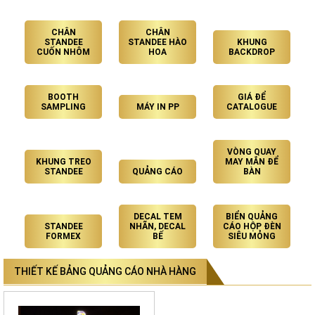
CHÂN
CHÂN
STANDEE
STANDEE HÀO
KHUNG
CUỐN NHÔM
HOA
BACKDROP
BOOTH
GIÁ ĐỂ
SAMPLING
MÁY IN PP
CATALOGUE
VÒNG QUAY
KHUNG TREO
MAY MẮN ĐỂ
STANDEE
QUẢNG CÁO
BÀN
DECAL TEM
BIỂN QUẢNG
STANDEE
NHÃN, DECAL
CÁO HỘP ĐÈN
FORMEX
BẾ
SIÊU MỎNG
THIẾT KẾ BẢNG QUẢNG CÁO NHÀ HÀNG