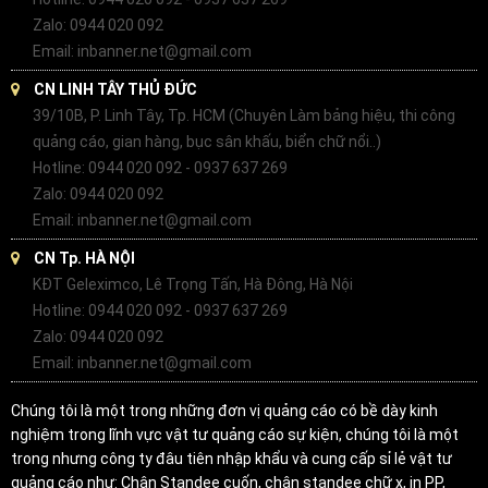
Zalo: 0944 020 092
Email: inbanner.net@gmail.com
CN LINH TÂY THỦ ĐỨC
39/10B, P. Linh Tây, Tp. HCM (Chuyên Làm bảng hiệu, thi công
quảng cáo, gian hàng, bục sân khấu, biển chữ nổi..)
Hotline: 0944 020 092 - 0937 637 269
Zalo: 0944 020 092
Email: inbanner.net@gmail.com
CN Tp. HÀ NỘI
KĐT Geleximco, Lê Trọng Tấn, Hà Đông, Hà Nội
Hotline: 0944 020 092 - 0937 637 269
Zalo: 0944 020 092
Email: inbanner.net@gmail.com
Chúng tôi là một trong những đơn vị quảng cáo có bề dày kinh
nghiệm trong lĩnh vực vật tư quảng cáo sự kiện, chúng tôi là một
trong nhưng công ty đâu tiên nhập khẩu và cung cấp sỉ lẻ vật tư
quảng cáo như: Chân Standee cuốn, chân standee chữ x, in PP,