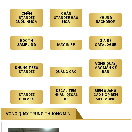
CHÂN
CHÂN
STANDEE
STANDEE HÀO
KHUNG
CUỐN NHÔM
HOA
BACKDROP
BOOTH
GIÁ ĐỂ
SAMPLING
MÁY IN PP
CATALOGUE
VÒNG QUAY
KHUNG TREO
MAY MẮN ĐỂ
STANDEE
QUẢNG CÁO
BÀN
DECAL TEM
BIỂN QUẢNG
STANDEE
NHÃN, DECAL
CÁO HỘP ĐÈN
FORMEX
BẾ
SIÊU MỎNG
VONG QUAY TRUNG THUONG MINI