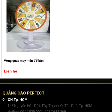
Vòng quay may mắn để bàn
Liên hệ
QUẢNG CÁO PERFECT
CN Tp. HCM
148 Nguyễn Hữu Dật, Tây Thạnh, Q. Tân Phú, Tp. HCM
Hotline: 0944 020 092 - 0937 637 269