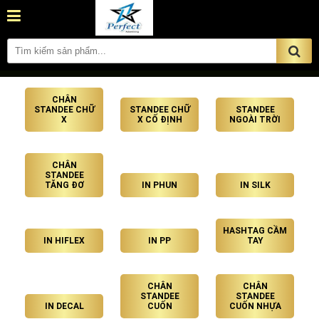
CHÂN
STANDEE CHỮ
STANDEE CHỮ
STANDEE
X
X CỐ ĐỊNH
NGOÀI TRỜI
CHÂN
STANDEE
TĂNG ĐƠ
IN PHUN
IN SILK
HASHTAG CẦM
IN HIFLEX
IN PP
TAY
CHÂN
CHÂN
STANDEE
STANDEE
IN DECAL
CUỐN
CUỐN NHỰA