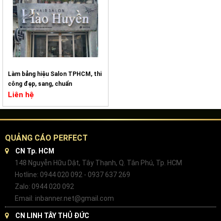
Làm bảng hiệu Salon TPHCM, thi
công đẹp, sang, chuẩn
Liên hệ
QUẢNG CÁO PERFECT
CN Tp. HCM
148 Nguyễn Hữu Dật, Tây Thạnh, Q. Tân Phú, Tp. HCM
Hotline: 0944 020 092 - 0937 637 269
Zalo: 0944 020 092
Email: inbanner.net@gmail.com
CN LINH TÂY THỦ ĐỨC