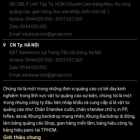
39/10B, P. Linh Tây, Tp. HCM (Chuyên Làm bảng hiệu, thi công
quảng cáo, gian hàng, bục sân khấu, biển chữ nổi..)
Hotline: 0944 020 092 - 0937 637 269
Zalo: 0944 020 092
Email: inbanner.net@gmail.com
CN Tp. HÀ NỘI
KĐT Geleximco, Lê Trọng Tấn, Hà Đông, Hà Nội
Hotline: 0944 020 092 - 0937 637 269
Zalo: 0944 020 092
Email: inbanner.net@gmail.com
Chúng tôi là một trong những đơn vị quảng cáo có bề dày kinh
nghiệm trong lĩnh vực vật tư quảng cáo sự kiện, chúng tôi là một
trong nhưng công ty đâu tiên nhập khẩu và cung cấp sỉ lẻ vật tư
quảng cáo như: Chân Standee cuốn, chân standee chữ x, in PP,
hiflex, decal, Khung backdrop mạng nhện, Khung Backdrop di động,
làm bảng quảng cáo Shop, gian hàng triển lãm, bảng hiệu công ty,
bảng hiệu pano tại TPHCM..
Giới thiệu chung