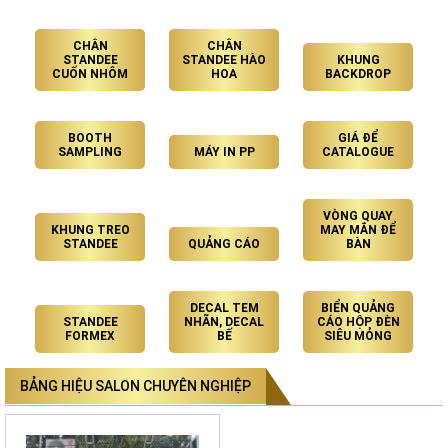
CHÂN
CHÂN
STANDEE
STANDEE HÀO
KHUNG
CUỐN NHÔM
HOA
BACKDROP
BOOTH
GIÁ ĐỂ
SAMPLING
MÁY IN PP
CATALOGUE
VÒNG QUAY
KHUNG TREO
MAY MẮN ĐỂ
STANDEE
QUẢNG CÁO
BÀN
DECAL TEM
BIỂN QUẢNG
STANDEE
NHÃN, DECAL
CÁO HỘP ĐÈN
FORMEX
BẾ
SIÊU MỎNG
BẢNG HIỆU SALON CHUYÊN NGHIỆP