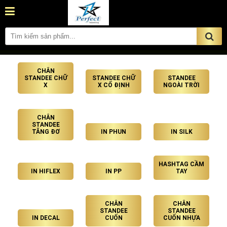
CHÂN
STANDEE CHỮ
STANDEE CHỮ
STANDEE
X
X CỐ ĐỊNH
NGOÀI TRỜI
CHÂN
STANDEE
TĂNG ĐƠ
IN PHUN
IN SILK
HASHTAG CẦM
IN HIFLEX
IN PP
TAY
CHÂN
CHÂN
STANDEE
STANDEE
IN DECAL
CUỐN
CUỐN NHỰA