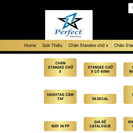
Home
Giới Thiệu
Chân Standee chữ x
Chân Sta
CHÂN
STANDEE CHỮ
STANDEE CHỮ
X
X CỐ ĐỊNH
N
HASHTAG CẦM
TAY
IN DECAL
GIÁ ĐỂ
KH
MÁY IN PP
CATALOGUE