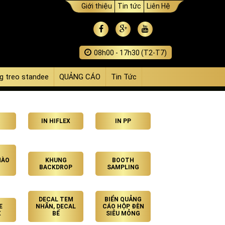
Giới thiệu
Tin tức
Liên Hệ
08h00 - 17h30 (T2-T7)
g treo standee
QUẢNG CÁO
Tin Tức
IN HIFLEX
IN PP
HÀO
KHUNG
BOOTH
BACKDROP
SAMPLING
DECAL TEM
BIỂN QUẢNG
E
NHÃN, DECAL
CÁO HỘP ĐÈN
X
BẾ
SIÊU MỎNG