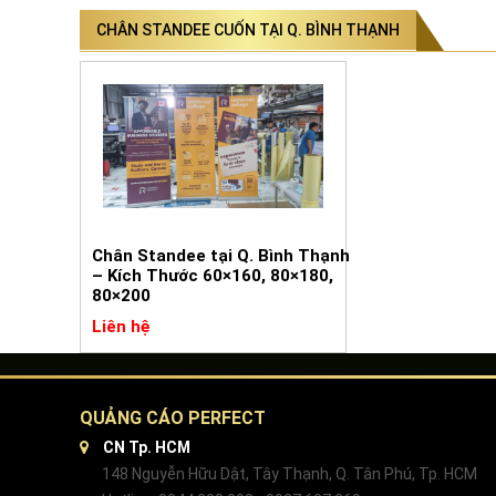
CHÂN STANDEE CUỐN TẠI Q. BÌNH THẠNH
Chân Standee tại Q. Bình Thạnh
– Kích Thước 60×160, 80×180,
80×200
Liên hệ
QUẢNG CÁO PERFECT
CN Tp. HCM
148 Nguyễn Hữu Dật, Tây Thạnh, Q. Tân Phú, Tp. HCM