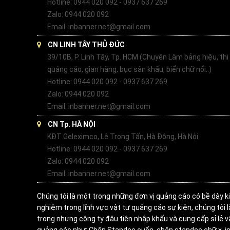
Hotline: 0944 020 092 - 0937 637 269
Zalo: 0944 020 092
Email: inbanner.net@gmail.com
CN LINH TÂY THỦ ĐỨC
39/10B, P. Linh Tây, Tp. HCM (Chuyên Làm bảng hiệu, thi
quảng cáo, gian hàng, bục sân khấu, biển chữ nổi..)
Hotline: 0944 020 092 - 0937 637 269
Zalo: 0944 020 092
Email: inbanner.net@gmail.com
CN Tp. HÀ NỘI
KĐT Geleximco, Lê Trọng Tấn, Hà Đông, Hà Nội
Hotline: 0944 020 092 - 0937 637 269
Zalo: 0944 020 092
Email: inbanner.net@gmail.com
Chúng tôi là một trong những đơn vị quảng cáo có bề dày k
nghiệm trong lĩnh vực vật tư quảng cáo sự kiện, chúng tôi 
trong nhưng công ty đâu tiên nhập khẩu và cung cấp sỉ lẻ v
quảng cáo như: Chân Standee cuốn, chân standee chữ x, in