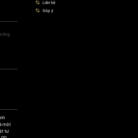
Liên hệ
Góp ý
 công
inh
là một
ật tư
 PP,