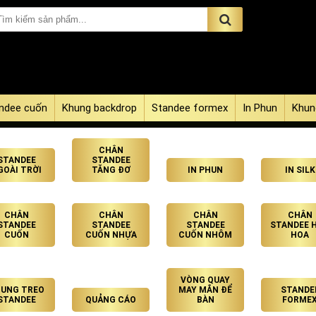
ndee cuốn
Khung backdrop
Standee formex
In Phun
Khun
CHÂN
STANDEE
STANDEE
GOÀI TRỜI
TĂNG ĐƠ
IN PHUN
IN SILK
CHÂN
CHÂN
CHÂN
CHÂN
STANDEE
STANDEE
STANDEE
STANDEE 
CUỐN
CUỐN NHỰA
CUỐN NHÔM
HOA
VÒNG QUAY
UNG TREO
MAY MẮN ĐỂ
STANDE
STANDEE
QUẢNG CÁO
BÀN
FORME