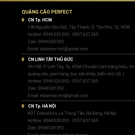
QUẢNG CÁO PERFECT
CN Tp. HCM
148 Nguyễn Hữu Dật, Tây Thạnh, Q. Tân Phú, Tp. HCM
Hotline: 0944 020 092 - 0937 637 269
Zalo: 0944 020 092
Email: inbanner.net@gmail.com
CN LINH TÂY THỦ ĐỨC
39/10B, P. Linh Tây, Tp. HCM (Chuyên Làm bảng hiệu, thi
quảng cáo, gian hàng, bục sân khấu, biển chữ nổi..)
Hotline: 0944 020 092 - 0937 637 269
Zalo: 0944 020 092
Email: inbanner.net@gmail.com
CN Tp. HÀ NỘI
KĐT Geleximco, Lê Trọng Tấn, Hà Đông, Hà Nội
Hotline: 0944 020 092 - 0937 637 269
Zalo: 0944 020 092