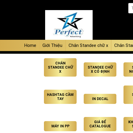
Home
Giới Thiệu
Chân Standee chữ x
Chân Sta
CHÂN
STANDEE CHỮ
STANDEE CHỮ
X
X CỐ ĐỊNH
N
HASHTAG CẦM
TAY
IN DECAL
GIÁ ĐỂ
KH
MÁY IN PP
CATALOGUE