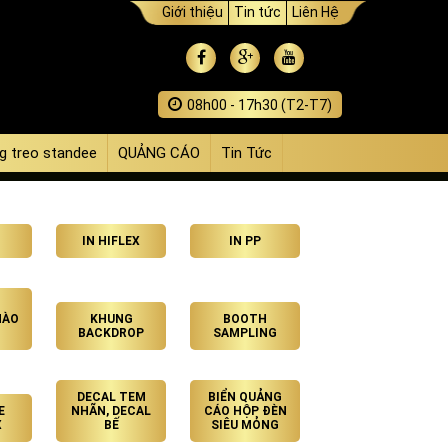
Giới thiệu
Tin tức
Liên Hệ
08h00 - 17h30 (T2-T7)
g treo standee
QUẢNG CÁO
Tin Tức
IN HIFLEX
IN PP
HÀO
KHUNG
BOOTH
BACKDROP
SAMPLING
DECAL TEM
BIỂN QUẢNG
E
NHÃN, DECAL
CÁO HỘP ĐÈN
X
BẾ
SIÊU MỎNG