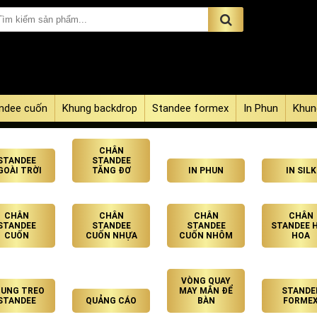
ndee cuốn
Khung backdrop
Standee formex
In Phun
Khun
CHÂN
STANDEE
STANDEE
GOÀI TRỜI
TĂNG ĐƠ
IN PHUN
IN SILK
CHÂN
CHÂN
CHÂN
CHÂN
STANDEE
STANDEE
STANDEE
STANDEE 
CUỐN
CUỐN NHỰA
CUỐN NHÔM
HOA
VÒNG QUAY
UNG TREO
MAY MẮN ĐỂ
STANDE
STANDEE
QUẢNG CÁO
BÀN
FORME