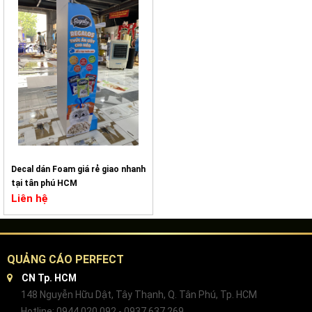
Decal dán Foam giá rẻ giao nhanh
tại tân phú HCM
Liên hệ
QUẢNG CÁO PERFECT
CN Tp. HCM
148 Nguyễn Hữu Dật, Tây Thạnh, Q. Tân Phú, Tp. HCM
Hotline: 0944 020 092 - 0937 637 269