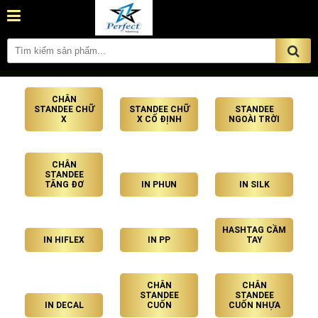
CHÂN
STANDEE CHỮ
STANDEE CHỮ
STANDEE
X
X CỐ ĐỊNH
NGOÀI TRỜI
CHÂN
STANDEE
TĂNG ĐƠ
IN PHUN
IN SILK
HASHTAG CẦM
IN HIFLEX
IN PP
TAY
CHÂN
CHÂN
STANDEE
STANDEE
IN DECAL
CUỐN
CUỐN NHỰA