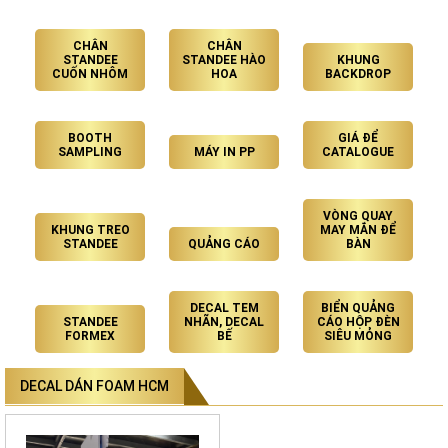
CHÂN
CHÂN
STANDEE
STANDEE HÀO
KHUNG
CUỐN NHÔM
HOA
BACKDROP
BOOTH
GIÁ ĐỂ
SAMPLING
MÁY IN PP
CATALOGUE
VÒNG QUAY
KHUNG TREO
MAY MẮN ĐỂ
STANDEE
QUẢNG CÁO
BÀN
DECAL TEM
BIỂN QUẢNG
STANDEE
NHÃN, DECAL
CÁO HỘP ĐÈN
FORMEX
BẾ
SIÊU MỎNG
DECAL DÁN FOAM HCM