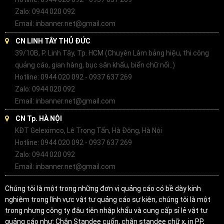
Zalo: 0944 020 092
Email: inbanner.net@gmail.com
CN LINH TÂY THỦ ĐỨC
39/10B, P. Linh Tây, Tp. HCM (Chuyên Làm bảng hiệu, thi công
quảng cáo, gian hàng, bục sân khấu, biển chữ nổi..)
Hotline: 0944 020 092 - 0937 637 269
Zalo: 0944 020 092
Email: inbanner.net@gmail.com
CN Tp. HÀ NỘI
KĐT Geleximco, Lê Trọng Tấn, Hà Đông, Hà Nội
Hotline: 0944 020 092 - 0937 637 269
Zalo: 0944 020 092
Email: inbanner.net@gmail.com
Chúng tôi là một trong những đơn vị quảng cáo có bề dày kinh
nghiệm trong lĩnh vực vật tư quảng cáo sự kiện, chúng tôi là một
trong nhưng công ty đâu tiên nhập khẩu và cung cấp sỉ lẻ vật tư
quảng cáo như: Chân Standee cuốn, chân standee chữ x, in PP,