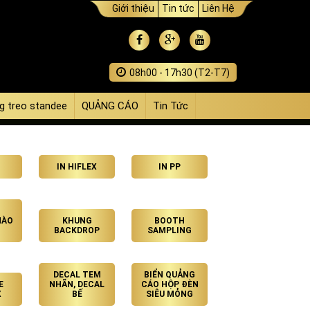
Giới thiệu
Tin tức
Liên Hệ
08h00 - 17h30 (T2-T7)
g treo standee
QUẢNG CÁO
Tin Tức
IN HIFLEX
IN PP
HÀO
KHUNG
BOOTH
BACKDROP
SAMPLING
DECAL TEM
BIỂN QUẢNG
E
NHÃN, DECAL
CÁO HỘP ĐÈN
X
BẾ
SIÊU MỎNG