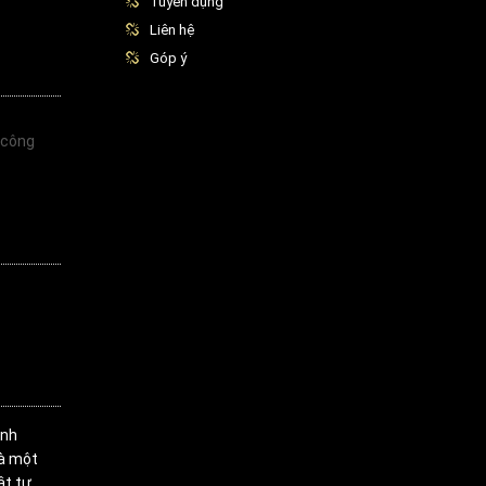
Tuyển dụng
Liên hệ
Góp ý
 công
inh
là một
ật tư