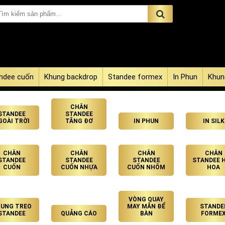
ndee cuốn
Khung backdrop
Standee formex
In Phun
Khun
CHÂN
STANDEE
STANDEE
GOÀI TRỜI
TĂNG ĐƠ
IN PHUN
IN SILK
CHÂN
CHÂN
CHÂN
CHÂN
STANDEE
STANDEE
STANDEE
STANDEE 
CUỐN
CUỐN NHỰA
CUỐN NHÔM
HOA
VÒNG QUAY
UNG TREO
MAY MẮN ĐỂ
STANDE
STANDEE
QUẢNG CÁO
BÀN
FORME