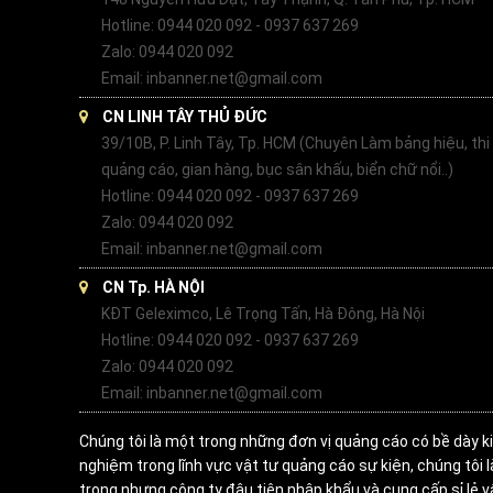
Hotline: 0944 020 092 - 0937 637 269
Zalo: 0944 020 092
Email: inbanner.net@gmail.com
CN LINH TÂY THỦ ĐỨC
39/10B, P. Linh Tây, Tp. HCM (Chuyên Làm bảng hiệu, thi
quảng cáo, gian hàng, bục sân khấu, biển chữ nổi..)
Hotline: 0944 020 092 - 0937 637 269
Zalo: 0944 020 092
Email: inbanner.net@gmail.com
CN Tp. HÀ NỘI
KĐT Geleximco, Lê Trọng Tấn, Hà Đông, Hà Nội
Hotline: 0944 020 092 - 0937 637 269
Zalo: 0944 020 092
Email: inbanner.net@gmail.com
Chúng tôi là một trong những đơn vị quảng cáo có bề dày k
nghiệm trong lĩnh vực vật tư quảng cáo sự kiện, chúng tôi 
trong nhưng công ty đâu tiên nhập khẩu và cung cấp sỉ lẻ v