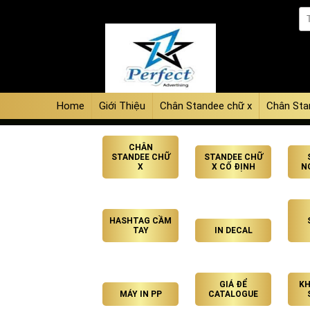
Home
Giới Thiệu
Chân Standee chữ x
Chân Sta
CHÂN
STANDEE CHỮ
STANDEE CHỮ
X
X CỐ ĐỊNH
N
HASHTAG CẦM
TAY
IN DECAL
GIÁ ĐỂ
KH
MÁY IN PP
CATALOGUE