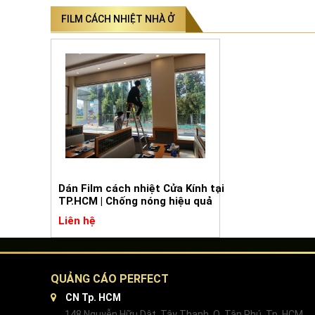
FILM CÁCH NHIỆT NHÀ Ở
Dán Film cách nhiệt Cửa Kính tại
TP.HCM | Chống nóng hiệu quả
Liên hệ
QUẢNG CÁO PERFECT
CN Tp. HCM
148 Nguyễn Hữu Dật, Tây Thạnh, Q. Tân Phú, Tp. HCM