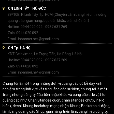
CN LINH TÂY THỦ ĐỨC
39/10B, P. Linh Tây, Tp. HCM (Chuyên Làm bảng hiệu, thi công
quảng cáo, gian hàng, bục sân khấu, biển chữ nổi..)
Hotline: 0944 020 092 - 0937 637 269
Zalo: 0944 020 092
Email: inbanner.net@gmail.com
CN Tp. HÀ NỘI
KĐT Geleximco, Lê Trọng Tấn, Hà Đông, Hà Nội
Hotline: 0944 020 092 - 0937 637 269
Zalo: 0944 020 092
Email: inbanner.net@gmail.com
Chúng tôi là một trong những đơn vị quảng cáo có bề dày kinh
nghiệm trong lĩnh vực vật tư quảng cáo sự kiện, chúng tôi là một
trong nhưng công ty đâu tiên nhập khẩu và cung cấp sỉ lẻ vật tư
quảng cáo như: Chân Standee cuốn, chân standee chữ x, in PP,
hiflex, decal, Khung backdrop mạng nhện, Khung Backdrop di động,
làm bảng quảng cáo Shop, gian hàng triển lãm, bảng hiệu công ty,