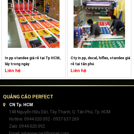
In pp standee giá rẻ tại Tp HCM,
Cty in pp, decal, hiflex, standee giá
lấy trong ngày
rẻ tại tân phú
Liên hệ
Liên hệ
QUẢNG CÁO PERFECT
CN Tp. HCM
148 Nguyễn Hữu Dật, Tây Thạnh, Q. Tân Phú, Tp. HCM
Hotline: 0944 020 092 - 0937 637 269
Zalo: 0944 020 092
Email: inbanner.net@gmail.com