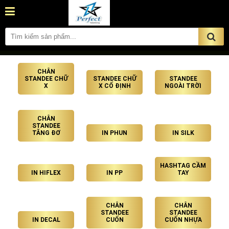
CHÂN
STANDEE CHỮ
STANDEE CHỮ
STANDEE
X
X CỐ ĐỊNH
NGOÀI TRỜI
CHÂN
STANDEE
TĂNG ĐƠ
IN PHUN
IN SILK
HASHTAG CẦM
IN HIFLEX
IN PP
TAY
CHÂN
CHÂN
STANDEE
STANDEE
IN DECAL
CUỐN
CUỐN NHỰA