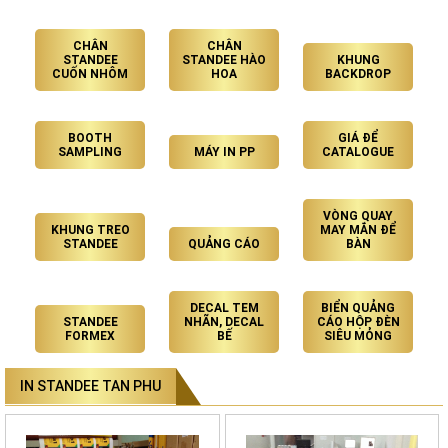
CHÂN
CHÂN
STANDEE
STANDEE HÀO
KHUNG
CUỐN NHÔM
HOA
BACKDROP
BOOTH
GIÁ ĐỂ
SAMPLING
MÁY IN PP
CATALOGUE
VÒNG QUAY
KHUNG TREO
MAY MẮN ĐỂ
STANDEE
QUẢNG CÁO
BÀN
DECAL TEM
BIỂN QUẢNG
STANDEE
NHÃN, DECAL
CÁO HỘP ĐÈN
FORMEX
BẾ
SIÊU MỎNG
IN STANDEE TAN PHU