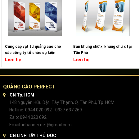
Cung cấp vật tư quảng cáo cho
Bán khung chữ x, khung chữ x tại
các công ty tổ chức sự kiện
Tân Phú
Liên hệ
Liên hệ
QUẢNG CÁO PERFECT
CN Tp. HCM
148 Nguyễn Hữu Dật, Tây Thạnh, Q. Tân Phú, Tp. HCM
Hotline: 0944 020 092 - 0937 637 269
Zalo: 0944 020 092
Email: inbanner.net@gmail.com
CN LINH TÂY THỦ ĐỨC