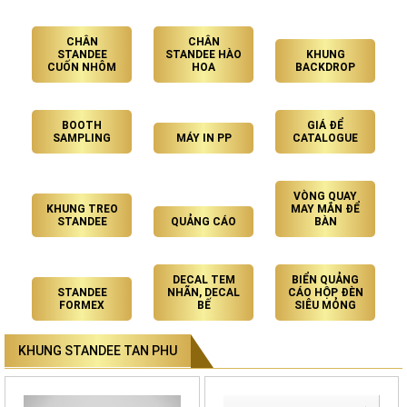
CHÂN
CHÂN
STANDEE
STANDEE HÀO
KHUNG
CUỐN NHÔM
HOA
BACKDROP
BOOTH
GIÁ ĐỂ
SAMPLING
MÁY IN PP
CATALOGUE
VÒNG QUAY
KHUNG TREO
MAY MẮN ĐỂ
STANDEE
QUẢNG CÁO
BÀN
DECAL TEM
BIỂN QUẢNG
STANDEE
NHÃN, DECAL
CÁO HỘP ĐÈN
FORMEX
BẾ
SIÊU MỎNG
KHUNG STANDEE TAN PHU