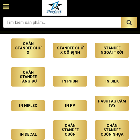
CHÂN
STANDEE CHỮ
STANDEE CHỮ
STANDEE
X
X CỐ ĐỊNH
NGOÀI TRỜI
CHÂN
STANDEE
TĂNG ĐƠ
IN PHUN
IN SILK
HASHTAG CẦM
IN HIFLEX
IN PP
TAY
CHÂN
CHÂN
STANDEE
STANDEE
IN DECAL
CUỐN
CUỐN NHỰA