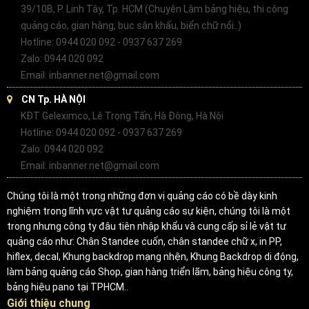
39/10B, P. Linh Tây, Tp. HCM (Chuyên Làm bảng hiệu, thi công
quảng cáo, gian hàng, bục sân khấu, biển chữ nổi..)
Hotline: 0944 020 092 - 0937 637 269
Zalo: 0944 020 092
Email: inbanner.net@gmail.com
CN Tp. HÀ NỘI
KĐT Geleximco, Lê Trọng Tấn, Hà Đông, Hà Nội
Hotline: 0944 020 092 - 0937 637 269
Zalo: 0944 020 092
Email: inbanner.net@gmail.com
Chúng tôi là một trong những đơn vị quảng cáo có bề dày kinh
nghiệm trong lĩnh vực vật tư quảng cáo sự kiện, chúng tôi là một
trong nhưng công ty đâu tiên nhập khẩu và cung cấp sỉ lẻ vật tư
quảng cáo như: Chân Standee cuốn, chân standee chữ x, in PP,
hiflex, decal, Khung backdrop mạng nhện, Khung Backdrop di động,
làm bảng quảng cáo Shop, gian hàng triển lãm, bảng hiệu công ty,
bảng hiệu pano tại TPHCM..
Giới thiệu chung