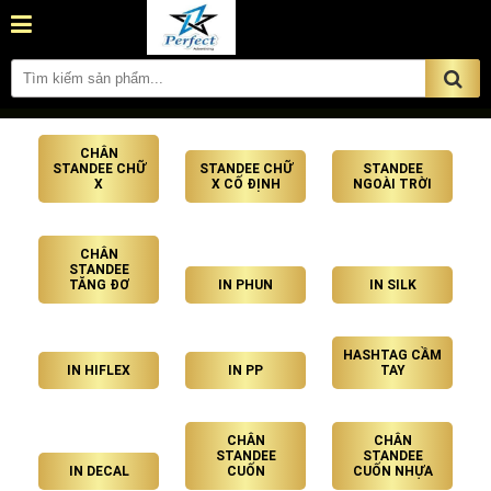
CHÂN
STANDEE CHỮ
STANDEE CHỮ
STANDEE
X
X CỐ ĐỊNH
NGOÀI TRỜI
CHÂN
STANDEE
TĂNG ĐƠ
IN PHUN
IN SILK
HASHTAG CẦM
IN HIFLEX
IN PP
TAY
CHÂN
CHÂN
STANDEE
STANDEE
IN DECAL
CUỐN
CUỐN NHỰA