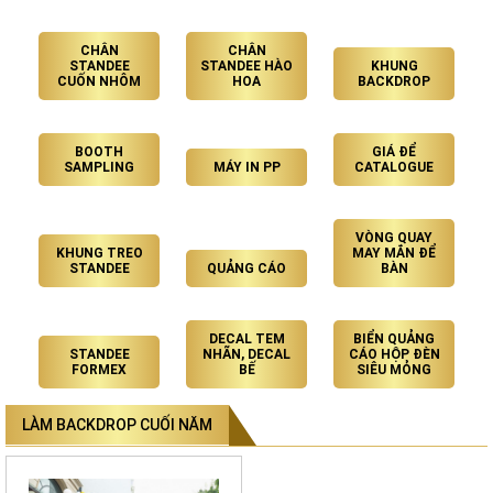
CHÂN
CHÂN
STANDEE
STANDEE HÀO
KHUNG
CUỐN NHÔM
HOA
BACKDROP
BOOTH
GIÁ ĐỂ
SAMPLING
MÁY IN PP
CATALOGUE
VÒNG QUAY
KHUNG TREO
MAY MẮN ĐỂ
STANDEE
QUẢNG CÁO
BÀN
DECAL TEM
BIỂN QUẢNG
STANDEE
NHÃN, DECAL
CÁO HỘP ĐÈN
FORMEX
BẾ
SIÊU MỎNG
LÀM BACKDROP CUỐI NĂM