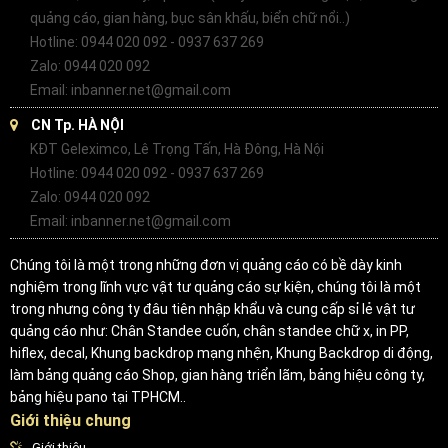
quảng cáo, gian hàng, bục sân khấu, biển chữ nổi..)
Hotline: 0944 020 092 - 0937 637 269
Zalo: 0944 020 092
Email: inbanner.net@gmail.com
CN Tp. HÀ NỘI
KĐT Geleximco, Lê Trọng Tấn, Hà Đông, Hà Nội
Hotline: 0944 020 092 - 0937 637 269
Zalo: 0944 020 092
Email: inbanner.net@gmail.com
Chúng tôi là một trong những đơn vị quảng cáo có bề dày kinh
nghiệm trong lĩnh vực vật tư quảng cáo sự kiện, chúng tôi là một
trong nhưng công ty đâu tiên nhập khẩu và cung cấp sỉ lẻ vật tư
quảng cáo như: Chân Standee cuốn, chân standee chữ x, in PP,
hiflex, decal, Khung backdrop mạng nhện, Khung Backdrop di động,
làm bảng quảng cáo Shop, gian hàng triển lãm, bảng hiệu công ty,
bảng hiệu pano tại TPHCM..
Giới thiệu chung
Giới thiệu