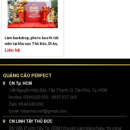
Làm backdrop, photo booth tất
niên tại khu vực Thủ Đức, Dĩ An,
TPHCM
Liên hệ
QUẢNG CÁO PERFECT
CN Tp. HCM
148 Nguyễn Hữu Dật, Tây Thạnh, Q. Tân Phú, Tp. HCM
Hotline: 0944 020 092 - 0937 637 269
Zalo: 0944 020 092
Email: inbanner.net@gmail.com
CN LINH TÂY THỦ ĐỨC
39/10B, P. Linh Tây, Tp. HCM (Chuyên Làm bảng hiệu, thi công