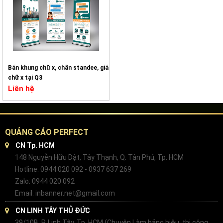
Bán khung chữ x, chân standee, giá
chữ x tại Q3
Liên hệ
QUẢNG CÁO PERFECT
CN Tp. HCM
148 Nguyễn Hữu Dật, Tây Thạnh, Q. Tân Phú, Tp. HCM
Hotline: 0944 020 092 - 0937 637 269
Zalo: 0944 020 092
Email: inbanner.net@gmail.com
CN LINH TÂY THỦ ĐỨC
39/10B, P. Linh Tây, Tp. HCM (Chuyên Làm bảng hiệu, thi công