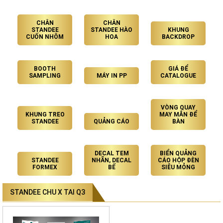
CHÂN
CHÂN
STANDEE
STANDEE HÀO
KHUNG
CUỐN NHÔM
HOA
BACKDROP
BOOTH
GIÁ ĐỂ
SAMPLING
MÁY IN PP
CATALOGUE
VÒNG QUAY
KHUNG TREO
MAY MẮN ĐỂ
STANDEE
QUẢNG CÁO
BÀN
DECAL TEM
BIỂN QUẢNG
STANDEE
NHÃN, DECAL
CÁO HỘP ĐÈN
FORMEX
BẾ
SIÊU MỎNG
STANDEE CHU X TAI Q3