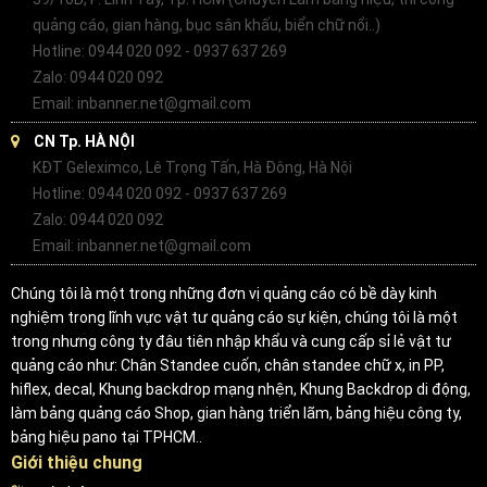
quảng cáo, gian hàng, bục sân khấu, biển chữ nổi..)
Hotline: 0944 020 092 - 0937 637 269
Zalo: 0944 020 092
Email: inbanner.net@gmail.com
CN Tp. HÀ NỘI
KĐT Geleximco, Lê Trọng Tấn, Hà Đông, Hà Nội
Hotline: 0944 020 092 - 0937 637 269
Zalo: 0944 020 092
Email: inbanner.net@gmail.com
Chúng tôi là một trong những đơn vị quảng cáo có bề dày kinh
nghiệm trong lĩnh vực vật tư quảng cáo sự kiện, chúng tôi là một
trong nhưng công ty đâu tiên nhập khẩu và cung cấp sỉ lẻ vật tư
quảng cáo như: Chân Standee cuốn, chân standee chữ x, in PP,
hiflex, decal, Khung backdrop mạng nhện, Khung Backdrop di động,
làm bảng quảng cáo Shop, gian hàng triển lãm, bảng hiệu công ty,
bảng hiệu pano tại TPHCM..
Giới thiệu chung