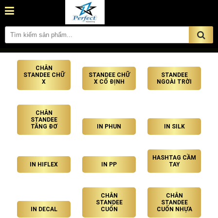
CHÂN
STANDEE CHỮ
STANDEE CHỮ
STANDEE
X
X CỐ ĐỊNH
NGOÀI TRỜI
CHÂN
STANDEE
TĂNG ĐƠ
IN PHUN
IN SILK
HASHTAG CẦM
IN HIFLEX
IN PP
TAY
CHÂN
CHÂN
STANDEE
STANDEE
IN DECAL
CUỐN
CUỐN NHỰA