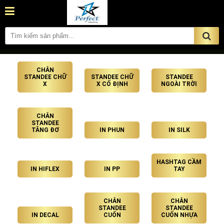
CHÂN
STANDEE CHỮ
STANDEE CHỮ
STANDEE
X
X CỐ ĐỊNH
NGOÀI TRỜI
CHÂN
STANDEE
TĂNG ĐƠ
IN PHUN
IN SILK
HASHTAG CẦM
IN HIFLEX
IN PP
TAY
CHÂN
CHÂN
STANDEE
STANDEE
IN DECAL
CUỐN
CUỐN NHỰA