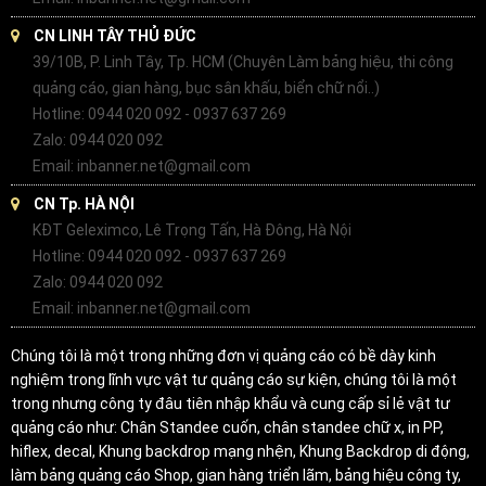
CN LINH TÂY THỦ ĐỨC
39/10B, P. Linh Tây, Tp. HCM (Chuyên Làm bảng hiệu, thi công
quảng cáo, gian hàng, bục sân khấu, biển chữ nổi..)
Hotline: 0944 020 092 - 0937 637 269
Zalo: 0944 020 092
Email: inbanner.net@gmail.com
CN Tp. HÀ NỘI
KĐT Geleximco, Lê Trọng Tấn, Hà Đông, Hà Nội
Hotline: 0944 020 092 - 0937 637 269
Zalo: 0944 020 092
Email: inbanner.net@gmail.com
Chúng tôi là một trong những đơn vị quảng cáo có bề dày kinh
nghiệm trong lĩnh vực vật tư quảng cáo sự kiện, chúng tôi là một
trong nhưng công ty đâu tiên nhập khẩu và cung cấp sỉ lẻ vật tư
quảng cáo như: Chân Standee cuốn, chân standee chữ x, in PP,
hiflex, decal, Khung backdrop mạng nhện, Khung Backdrop di động,
làm bảng quảng cáo Shop, gian hàng triển lãm, bảng hiệu công ty,