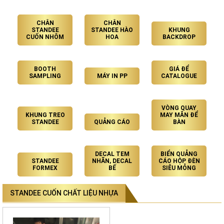
CHÂN
CHÂN
STANDEE
STANDEE HÀO
KHUNG
CUỐN NHÔM
HOA
BACKDROP
BOOTH
GIÁ ĐỂ
SAMPLING
MÁY IN PP
CATALOGUE
VÒNG QUAY
KHUNG TREO
MAY MẮN ĐỂ
STANDEE
QUẢNG CÁO
BÀN
DECAL TEM
BIỂN QUẢNG
STANDEE
NHÃN, DECAL
CÁO HỘP ĐÈN
FORMEX
BẾ
SIÊU MỎNG
STANDEE CUỐN CHẤT LIỆU NHỰA