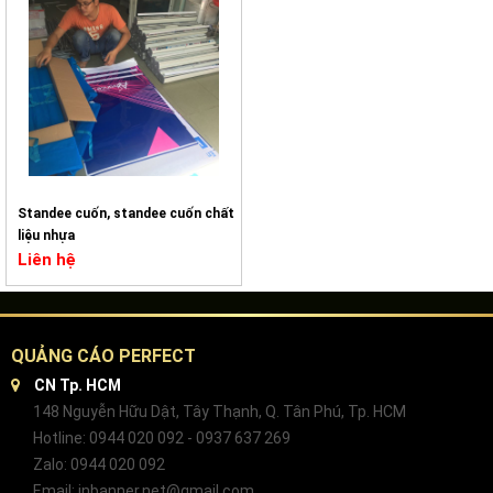
Standee cuốn, standee cuốn chất
liệu nhựa
Liên hệ
QUẢNG CÁO PERFECT
CN Tp. HCM
148 Nguyễn Hữu Dật, Tây Thạnh, Q. Tân Phú, Tp. HCM
Hotline: 0944 020 092 - 0937 637 269
Zalo: 0944 020 092
Email: inbanner.net@gmail.com