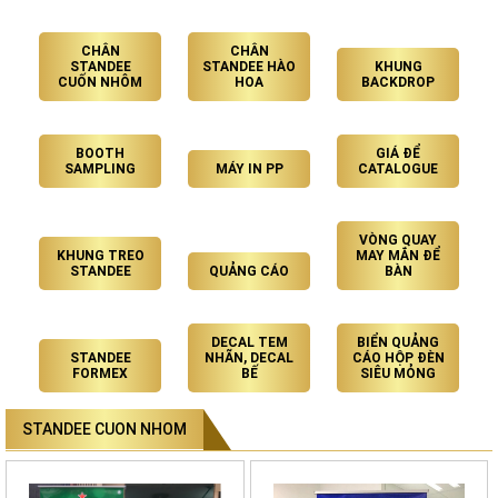
CHÂN
CHÂN
STANDEE
STANDEE HÀO
KHUNG
CUỐN NHÔM
HOA
BACKDROP
BOOTH
GIÁ ĐỂ
SAMPLING
MÁY IN PP
CATALOGUE
VÒNG QUAY
KHUNG TREO
MAY MẮN ĐỂ
STANDEE
QUẢNG CÁO
BÀN
DECAL TEM
BIỂN QUẢNG
STANDEE
NHÃN, DECAL
CÁO HỘP ĐÈN
FORMEX
BẾ
SIÊU MỎNG
STANDEE CUON NHOM