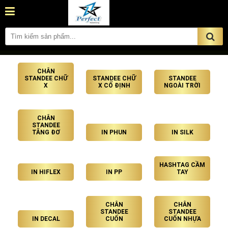
CHÂN
STANDEE CHỮ
STANDEE CHỮ
STANDEE
X
X CỐ ĐỊNH
NGOÀI TRỜI
CHÂN
STANDEE
TĂNG ĐƠ
IN PHUN
IN SILK
HASHTAG CẦM
IN HIFLEX
IN PP
TAY
CHÂN
CHÂN
STANDEE
STANDEE
IN DECAL
CUỐN
CUỐN NHỰA