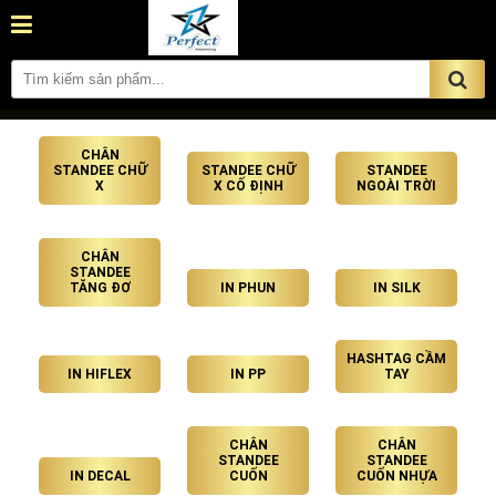
CHÂN
STANDEE CHỮ
STANDEE CHỮ
STANDEE
X
X CỐ ĐỊNH
NGOÀI TRỜI
CHÂN
STANDEE
TĂNG ĐƠ
IN PHUN
IN SILK
HASHTAG CẦM
IN HIFLEX
IN PP
TAY
CHÂN
CHÂN
STANDEE
STANDEE
IN DECAL
CUỐN
CUỐN NHỰA