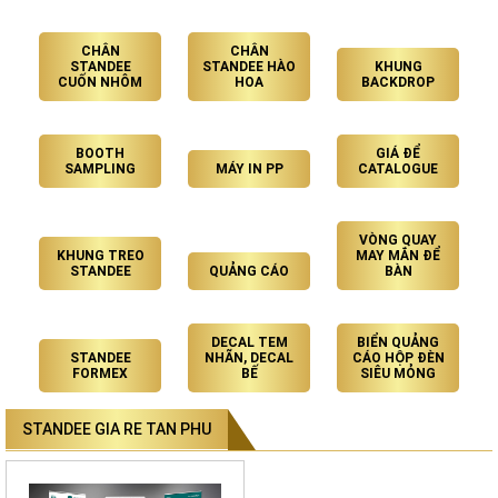
CHÂN
CHÂN
STANDEE
STANDEE HÀO
KHUNG
CUỐN NHÔM
HOA
BACKDROP
BOOTH
GIÁ ĐỂ
SAMPLING
MÁY IN PP
CATALOGUE
VÒNG QUAY
KHUNG TREO
MAY MẮN ĐỂ
STANDEE
QUẢNG CÁO
BÀN
DECAL TEM
BIỂN QUẢNG
STANDEE
NHÃN, DECAL
CÁO HỘP ĐÈN
FORMEX
BẾ
SIÊU MỎNG
STANDEE GIA RE TAN PHU