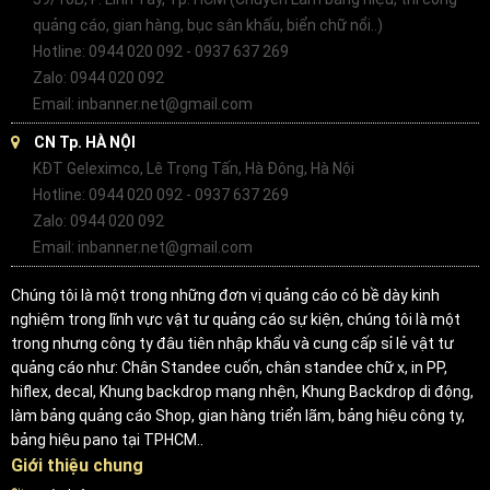
quảng cáo, gian hàng, bục sân khấu, biển chữ nổi..)
Hotline: 0944 020 092 - 0937 637 269
Zalo: 0944 020 092
Email: inbanner.net@gmail.com
CN Tp. HÀ NỘI
KĐT Geleximco, Lê Trọng Tấn, Hà Đông, Hà Nội
Hotline: 0944 020 092 - 0937 637 269
Zalo: 0944 020 092
Email: inbanner.net@gmail.com
Chúng tôi là một trong những đơn vị quảng cáo có bề dày kinh
nghiệm trong lĩnh vực vật tư quảng cáo sự kiện, chúng tôi là một
trong nhưng công ty đâu tiên nhập khẩu và cung cấp sỉ lẻ vật tư
quảng cáo như: Chân Standee cuốn, chân standee chữ x, in PP,
hiflex, decal, Khung backdrop mạng nhện, Khung Backdrop di động,
làm bảng quảng cáo Shop, gian hàng triển lãm, bảng hiệu công ty,
bảng hiệu pano tại TPHCM..
Giới thiệu chung