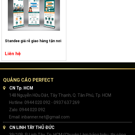
Standee giá rẻ giao hàng tận nơi
Liên hệ
QUẢNG CÁO PERFECT
CN Tp. HCM
148 Nguyễn Hữu Dật, Tây Thạnh, Q. Tân Phú, Tp. HCM
Hotline: 0944 020 092 - 0937 637 269
Zalo: 0944 020 092
Email: inbanner.net@gmail.com
CN LINH TÂY THỦ ĐỨC
39/10B, P. Linh Tây, Tp. HCM (Chuyên Làm bảng hiệu, thi công