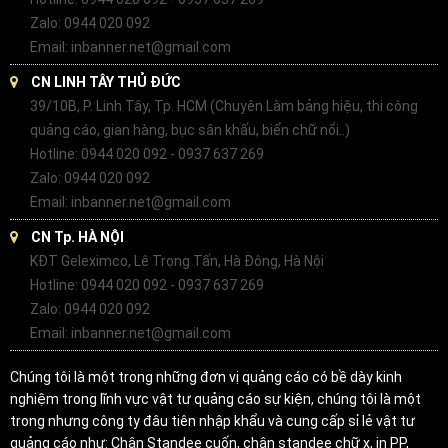
Zalo: 0944 020 092
Email: inbanner.net@gmail.com
CN LINH TÂY THỦ ĐỨC
39/10B, P. Linh Tây, Tp. HCM (Chuyên Làm bảng hiệu, thi công
quảng cáo, gian hàng, bục sân khấu, biển chữ nổi..)
Hotline: 0944 020 092 - 0937 637 269
Zalo: 0944 020 092
Email: inbanner.net@gmail.com
CN Tp. HÀ NỘI
KĐT Geleximco, Lê Trọng Tấn, Hà Đông, Hà Nội
Hotline: 0944 020 092 - 0937 637 269
Zalo: 0944 020 092
Email: inbanner.net@gmail.com
Chúng tôi là một trong những đơn vị quảng cáo có bề dày kinh
nghiệm trong lĩnh vực vật tư quảng cáo sự kiện, chúng tôi là một
trong nhưng công ty đâu tiên nhập khẩu và cung cấp sỉ lẻ vật tư
quảng cáo như: Chân Standee cuốn, chân standee chữ x, in PP,