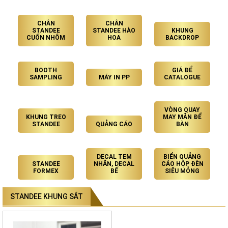
CHÂN
CHÂN
STANDEE
STANDEE HÀO
KHUNG
CUỐN NHÔM
HOA
BACKDROP
BOOTH
GIÁ ĐỂ
SAMPLING
MÁY IN PP
CATALOGUE
VÒNG QUAY
KHUNG TREO
MAY MẮN ĐỂ
STANDEE
QUẢNG CÁO
BÀN
DECAL TEM
BIỂN QUẢNG
STANDEE
NHÃN, DECAL
CÁO HỘP ĐÈN
FORMEX
BẾ
SIÊU MỎNG
STANDEE KHUNG SẮT