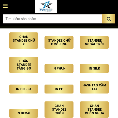
CHÂN
STANDEE CHỮ
STANDEE CHỮ
STANDEE
X
X CỐ ĐỊNH
NGOÀI TRỜI
CHÂN
STANDEE
TĂNG ĐƠ
IN PHUN
IN SILK
HASHTAG CẦM
IN HIFLEX
IN PP
TAY
CHÂN
CHÂN
STANDEE
STANDEE
IN DECAL
CUỐN
CUỐN NHỰA