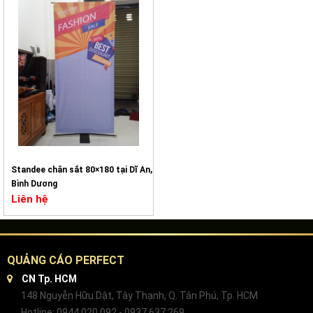
Standee chân sắt 80×180 tại Dĩ An,
Bình Dương
Liên hệ
QUẢNG CÁO PERFECT
CN Tp. HCM
148 Nguyễn Hữu Dật, Tây Thạnh, Q. Tân Phú, Tp. HCM
Hotline: 0944 020 092 - 0937 637 269