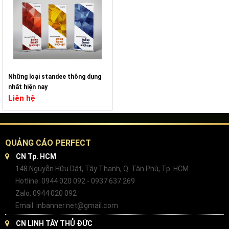
Những loại standee thông dụng
nhất hiện nay
Liên hệ
QUẢNG CÁO PERFECT
CN Tp. HCM
148 Nguyễn Hữu Dật, Tây Thạnh, Q. Tân Phú, Tp. HCM
Hotline: 0944 020 092 - 0937 637 269
Zalo: 0944 020 092
Email: inbanner.net@gmail.com
CN LINH TÂY THỦ ĐỨC