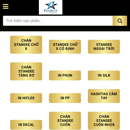
CHÂN
STANDEE CHỮ
STANDEE CHỮ
STANDEE
X
X CỐ ĐỊNH
NGOÀI TRỜI
CHÂN
STANDEE
TĂNG ĐƠ
IN PHUN
IN SILK
HASHTAG CẦM
IN HIFLEX
IN PP
TAY
CHÂN
CHÂN
STANDEE
STANDEE
IN DECAL
CUỐN
CUỐN NHỰA