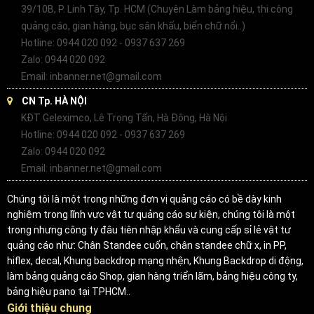
39/10B, P. Linh Tây, Tp. HCM (Chuyên Làm bảng hiệu, thi công
quảng cáo, gian hàng, bục sân khấu, biển chữ nổi..)
Hotline: 0944 020 092 - 0937 637 269
Zalo: 0944 020 092
Email: inbanner.net@gmail.com
CN Tp. HÀ NỘI
KĐT Geleximco, Lê Trọng Tấn, Hà Đông, Hà Nội
Hotline: 0944 020 092 - 0937 637 269
Zalo: 0944 020 092
Email: inbanner.net@gmail.com
Chúng tôi là một trong những đơn vị quảng cáo có bề dày kinh
nghiệm trong lĩnh vực vật tư quảng cáo sự kiện, chúng tôi là một
trong nhưng công ty đâu tiên nhập khẩu và cung cấp sỉ lẻ vật tư
quảng cáo như: Chân Standee cuốn, chân standee chữ x, in PP,
hiflex, decal, Khung backdrop mạng nhện, Khung Backdrop di động,
làm bảng quảng cáo Shop, gian hàng triển lãm, bảng hiệu công ty,
bảng hiệu pano tại TPHCM..
Giới thiệu chung