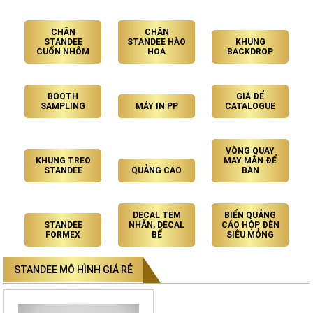
CHÂN
CHÂN
STANDEE
STANDEE HÀO
KHUNG
CUỐN NHÔM
HOA
BACKDROP
BOOTH
GIÁ ĐỂ
SAMPLING
MÁY IN PP
CATALOGUE
VÒNG QUAY
KHUNG TREO
MAY MẮN ĐỂ
STANDEE
QUẢNG CÁO
BÀN
DECAL TEM
BIỂN QUẢNG
STANDEE
NHÃN, DECAL
CÁO HỘP ĐÈN
FORMEX
BẾ
SIÊU MỎNG
STANDEE MÔ HÌNH GIÁ RẺ