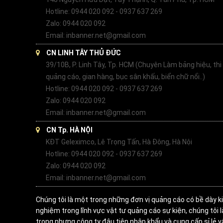
Hotline: 0944 020 092 - 0937 637 269
Zalo: 0944 020 092
Email: inbanner.net@gmail.com
CN LINH TÂY THỦ ĐỨC
39/10B, P. Linh Tây, Tp. HCM (Chuyên Làm bảng hiệu, thi
quảng cáo, gian hàng, bục sân khấu, biển chữ nổi..)
Hotline: 0944 020 092 - 0937 637 269
Zalo: 0944 020 092
Email: inbanner.net@gmail.com
CN Tp. HÀ NỘI
KĐT Geleximco, Lê Trọng Tấn, Hà Đông, Hà Nội
Hotline: 0944 020 092 - 0937 637 269
Zalo: 0944 020 092
Email: inbanner.net@gmail.com
Chúng tôi là một trong những đơn vị quảng cáo có bề dày k
nghiệm trong lĩnh vực vật tư quảng cáo sự kiện, chúng tôi 
trong nhưng công ty đâu tiên nhập khẩu và cung cấp sỉ lẻ v