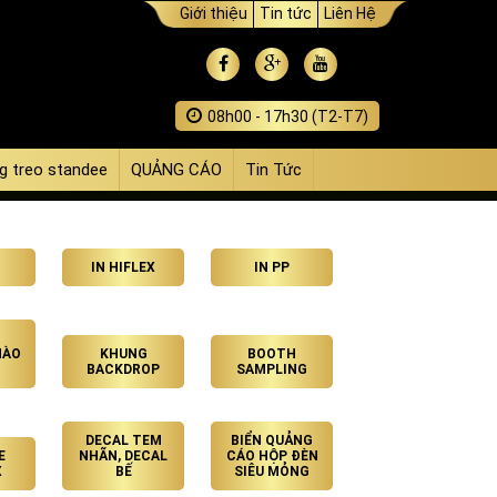
Giới thiệu
Tin tức
Liên Hệ
08h00 - 17h30 (T2-T7)
g treo standee
QUẢNG CÁO
Tin Tức
IN HIFLEX
IN PP
HÀO
KHUNG
BOOTH
BACKDROP
SAMPLING
DECAL TEM
BIỂN QUẢNG
E
NHÃN, DECAL
CÁO HỘP ĐÈN
X
BẾ
SIÊU MỎNG