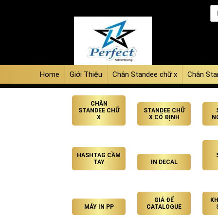
Home
Giới Thiệu
Chân Standee chữ x
Chân Sta
CHÂN
STANDEE CHỮ
STANDEE CHỮ
X
X CỐ ĐỊNH
N
HASHTAG CẦM
TAY
IN DECAL
GIÁ ĐỂ
KH
MÁY IN PP
CATALOGUE