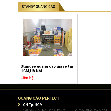
STANDY QUANG CAO
Standee quảng cáo giá rẻ tại
HCM,Hà Nội
Liên hệ
QUẢNG CÁO PERFECT
CN Tp. HCM
148 Nguyễn Hữu Dật, Tây Thạnh, Q. Tân Phú, Tp. HCM