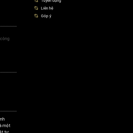
Tuyển dụng
Liên hệ
Góp ý
 công
inh
là một
ật tư