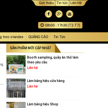
Giới thiệu
Tin tức
Liên Hệ
08h00 - 17h30 (T2-T7)
g treo standee
QUẢNG CÁO
Tin Tức
SẢN PHẨM MỚI CẬP NHẬT
Booth sampling, quầy ăn thử làm
theo yêu cầu
ng
Liên hệ
Làm bảng hiệu cửa hàng
Liên hệ
Làm bảng hiệu Shop