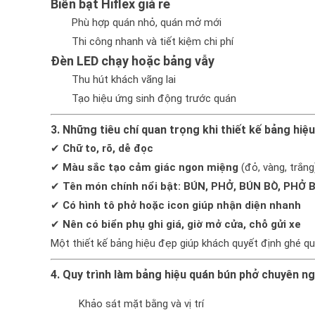
Biển bạt Hiflex giá rẻ
Phù hợp quán nhỏ, quán mở mới
Thi công nhanh và tiết kiệm chi phí
Đèn LED chạy hoặc bảng vẫy
Thu hút khách vãng lai
Tạo hiệu ứng sinh động trước quán
3. Những tiêu chí quan trọng khi thiết kế bảng hiệ
✔
Chữ to, rõ, dễ đọc
✔
Màu sắc tạo cảm giác ngon miệng
(đỏ, vàng, trắng
✔
Tên món chính nổi bật: BÚN, PHỞ, BÚN BÒ, PHỞ 
✔
Có hình tô phở hoặc icon giúp nhận diện nhanh
✔
Nên có biển phụ ghi giá, giờ mở cửa, chỗ gửi xe
Một thiết kế bảng hiệu đẹp giúp khách quyết định ghé qu
4. Quy trình làm bảng hiệu quán bún phở chuyên n
Khảo sát mặt bằng và vị trí