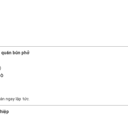
u quán bún phở
)
BÒ
án ngay lập tức.
ghiệp