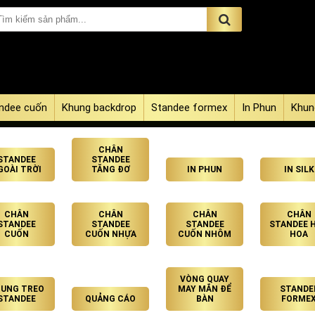
ndee cuốn
Khung backdrop
Standee formex
In Phun
Khun
CHÂN
STANDEE
STANDEE
GOÀI TRỜI
TĂNG ĐƠ
IN PHUN
IN SILK
CHÂN
CHÂN
CHÂN
CHÂN
STANDEE
STANDEE
STANDEE
STANDEE 
CUỐN
CUỐN NHỰA
CUỐN NHÔM
HOA
VÒNG QUAY
UNG TREO
MAY MẮN ĐỂ
STANDE
STANDEE
QUẢNG CÁO
BÀN
FORME