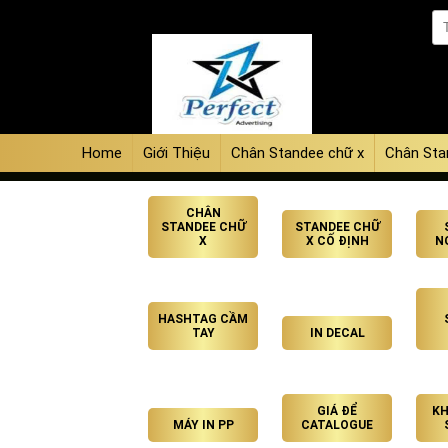
Home
Giới Thiệu
Chân Standee chữ x
Chân Sta
CHÂN
STANDEE CHỮ
STANDEE CHỮ
X
X CỐ ĐỊNH
N
HASHTAG CẦM
TAY
IN DECAL
GIÁ ĐỂ
KH
MÁY IN PP
CATALOGUE