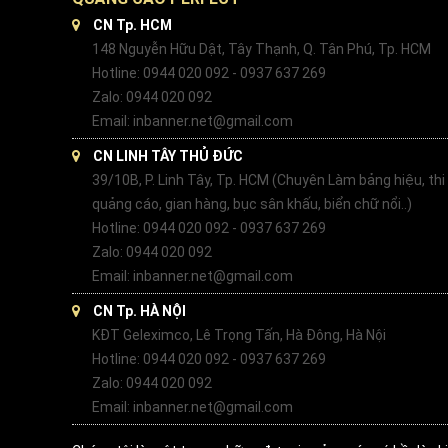
CN Tp. HCM
148 Nguyễn Hữu Dật, Tây Thạnh, Q. Tân Phú, Tp. HCM
Hotline: 0944 020 092 - 0937 637 269
Zalo: 0944 020 092
Email: inbanner.net@gmail.com
CN LINH TÂY THỦ ĐỨC
39/10B, P. Linh Tây, Tp. HCM (Chuyên Làm bảng hiệu, thi
quảng cáo, gian hàng, bục sân khấu, biển chữ nổi..)
Hotline: 0944 020 092 - 0937 637 269
Zalo: 0944 020 092
Email: inbanner.net@gmail.com
CN Tp. HÀ NỘI
KĐT Geleximco, Lê Trọng Tấn, Hà Đông, Hà Nội
Hotline: 0944 020 092 - 0937 637 269
Zalo: 0944 020 092
Email: inbanner.net@gmail.com