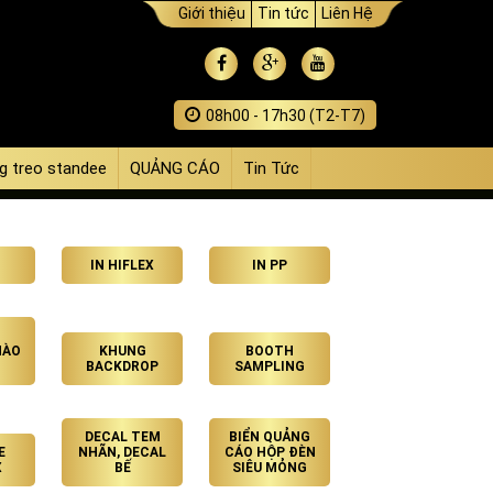
Giới thiệu
Tin tức
Liên Hệ
08h00 - 17h30 (T2-T7)
g treo standee
QUẢNG CÁO
Tin Tức
IN HIFLEX
IN PP
HÀO
KHUNG
BOOTH
BACKDROP
SAMPLING
DECAL TEM
BIỂN QUẢNG
E
NHÃN, DECAL
CÁO HỘP ĐÈN
X
BẾ
SIÊU MỎNG